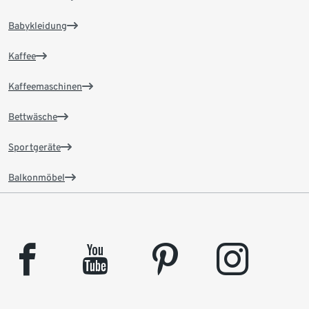
Babykleidung
Kaffee
Kaffeemaschinen
Bettwäsche
Sportgeräte
Balkonmöbel
facebook
youtube
pinterest
instagram