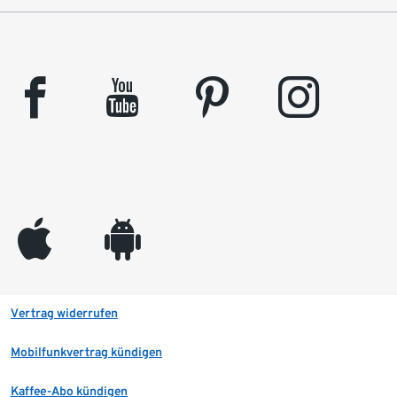
facebook
youtube
pinterest
instagram
appleinc
android
Vertrag widerrufen
Mobilfunkvertrag kündigen
Kaffee-Abo kündigen