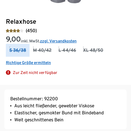
Relaxhose
(450)
9,00
inkl. MwSt.
zzgl. Versandkosten
S 36/38
M 40/42
L 44/46
XL 48/50
Richtige Größe ermitteln
Zur Zeit nicht verfügbar
Bestellnummer: 92200
Aus leicht fließender, gewebter Viskose
Elastischer, gesmokter Bund mit Bindeband
Weit geschnittenes Bein