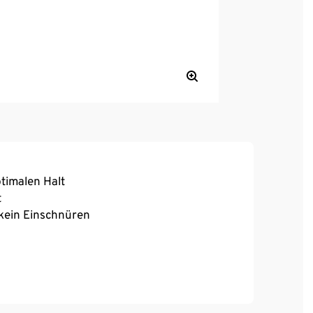
ptimalen Halt
t
 kein Einschnüren
, hoher Tragekomfort