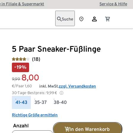
 in Filiale & Supermarkt
Service & Hilfe
Suche
5 Paar Sneaker-Füßlinge
(18)
-19%
8,00
9,99
€/Paar
1,60
inkl. MwSt.
zzgl. Versandkosten
30-Tage-Bestpreis:
9,99
€
41-43
35-37
38-40
Richtige Größe ermitteln
Anzahl
In den Warenkorb