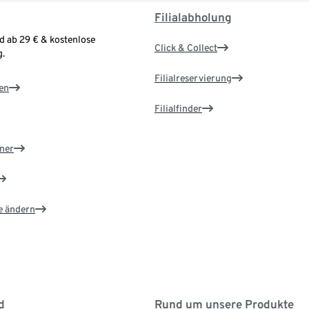
Filialabholung
d ab 29 € & kostenlose
Click & Collect
.
Filialreservierung
en
Filialfinder
ner
e ändern
d
Rund um unsere Produkte