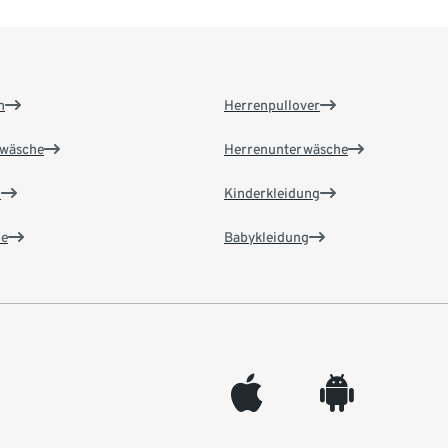
n
Herrenpullover
wäsche
Herrenunterwäsche
n
Kinderkleidung
e
Babykleidung
appleinc
android