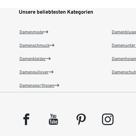
Unsere beliebtesten Kategorien
Damenmode
Damenbluse
Damenschmuck
Damenunter
Damenkleider
Damenhose
Damenpullover
Damenschuh
Damensporthosen
facebook
youtube
pinterest
instagram