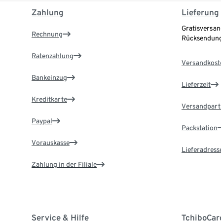
Zahlung
Lieferung
Gratisversan
Rechnung
Rücksendung
Ratenzahlung
Versandkost
Bankeinzug
Lieferzeit
Kreditkarte
Versandpart
Paypal
Packstation
Vorauskasse
Lieferadress
Zahlung in der Filiale
Service & Hilfe
TchiboCar