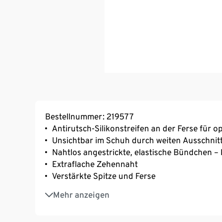
Bestellnummer: 219577
Antirutsch-Silikonstreifen an der Ferse für o
Unsichtbar im Schuh durch weiten Ausschnit
Nahtlos angestrickte, elastische Bündchen –
Extraflache Zehennaht
Verstärkte Spitze und Ferse
Weiche Qualität mit Baumwolle
Mehr anzeigen
Mit Elasthan: formbeständig, perfekter Sitz