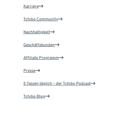
Karriere
Tchibo Community
Nachhaltigkeit
Geschäftskunden
Affiliate Programm
Presse
5 Tassen täglich – der Tchibo Podcast
Tchibo Blog