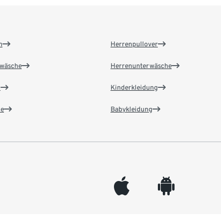
n
Herrenpullover
wäsche
Herrenunterwäsche
n
Kinderkleidung
e
Babykleidung
appleinc
android