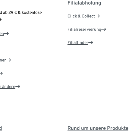
Filialabholung
d ab 29 € & kostenlose
Click & Collect
.
Filialreservierung
en
Filialfinder
ner
e ändern
d
Rund um unsere Produkte