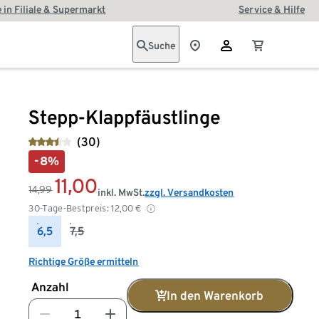
 in Filiale & Supermarkt
Service & Hilfe
Suche
Stepp-Klappfäustlinge
(30)
-8%
11,00
14,99
inkl. MwSt.
zzgl. Versandkosten
30-Tage-Bestpreis:
12,00
€
6,5
7,5
Richtige Größe ermitteln
Anzahl
In den Warenkorb