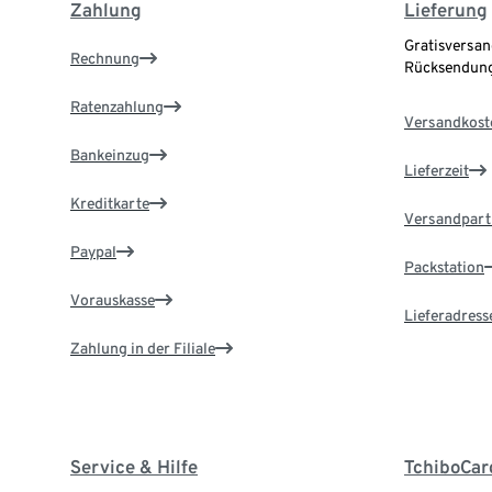
Zahlung
Lieferung
Gratisversan
Rechnung
Rücksendung
Ratenzahlung
Versandkost
Bankeinzug
Lieferzeit
Kreditkarte
Versandpart
Paypal
Packstation
Vorauskasse
Lieferadress
Zahlung in der Filiale
Service & Hilfe
TchiboCar