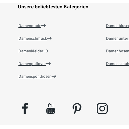
Unsere beliebtesten Kategorien
Damenmode
Damenbluse
Damenschmuck
Damenunter
Damenkleider
Damenhose
Damenpullover
Damenschuh
Damensporthosen
facebook
youtube
pinterest
instagram