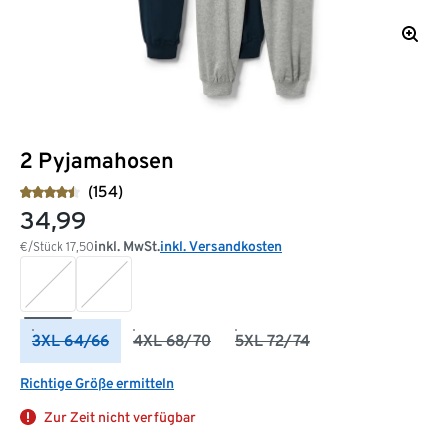
2 Pyjamahosen
(154)
34,99
inkl. MwSt.
inkl. Versandkosten
€/Stück
17,50
3XL 64/66
4XL 68/70
5XL 72/74
Richtige Größe ermitteln
Zur Zeit nicht verfügbar