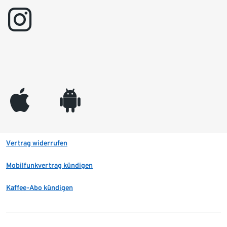
instagram
appleinc
android
Vertrag widerrufen
Mobilfunkvertrag kündigen
Kaffee-Abo kündigen