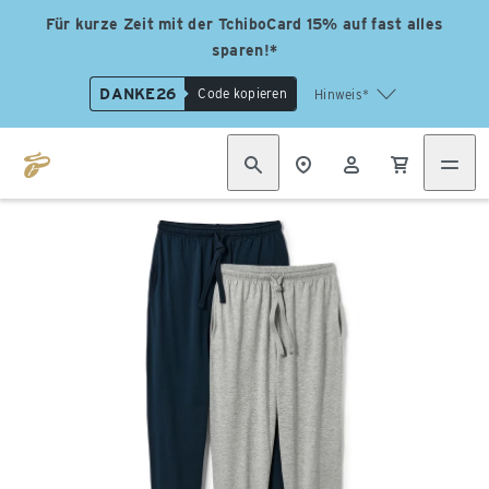
Für kurze Zeit mit der TchiboCard 15% auf fast alles
sparen!*
DANKE26
Code kopieren
Hinweis*