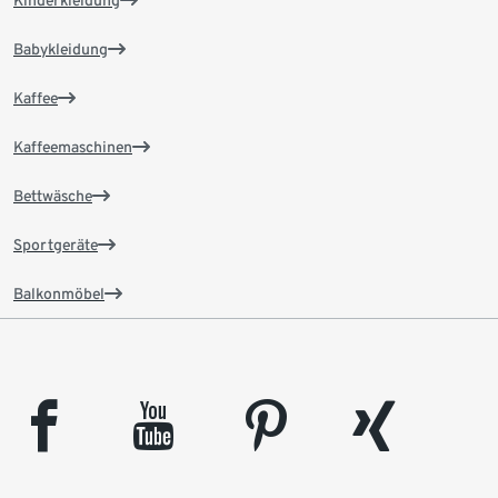
Kinderkleidung
Babykleidung
Kaffee
Kaffeemaschinen
Bettwäsche
Sportgeräte
Balkonmöbel
facebook
youtube
pinterest
xing