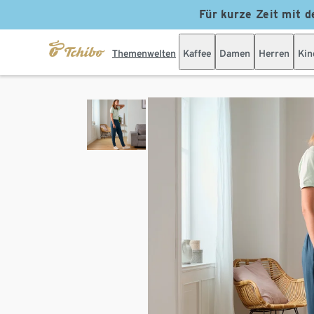
Für kurze Zeit mit d
Themenwelten
Kaffee
Damen
Herren
Kin