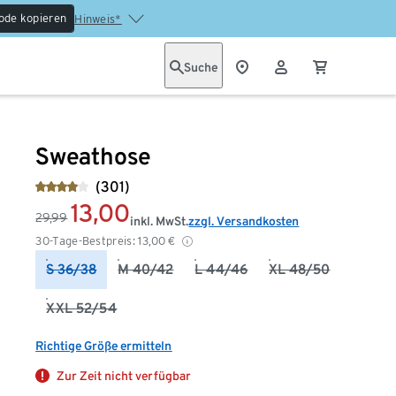
ode kopieren
Hinweis*
Suche
Sweathose
(301)
13,00
29,99
inkl. MwSt.
zzgl. Versandkosten
30-Tage-Bestpreis:
13,00
€
S 36/38
M 40/42
L 44/46
XL 48/50
XXL 52/54
Richtige Größe ermitteln
Zur Zeit nicht verfügbar