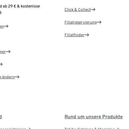
d ab 29 € & kostenlose
Click & Collect
.
Filialreservierung
en
Filialfinder
ner
e ändern
d
Rund um unsere Produkte