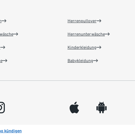
n
Herrenpullover
wäsche
Herrenunterwäsche
n
Kinderkleidung
e
Babykleidung
gram
appleinc
android
bo kündigen