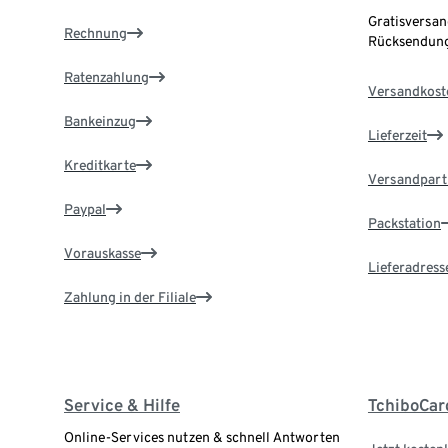
Gratisversan
Rechnung
Rücksendung
Ratenzahlung
Versandkost
Bankeinzug
Lieferzeit
Kreditkarte
Versandpart
Paypal
Packstation
Vorauskasse
Lieferadress
Zahlung in der Filiale
Service & Hilfe
TchiboCar
Online-Services nutzen & schnell Antworten