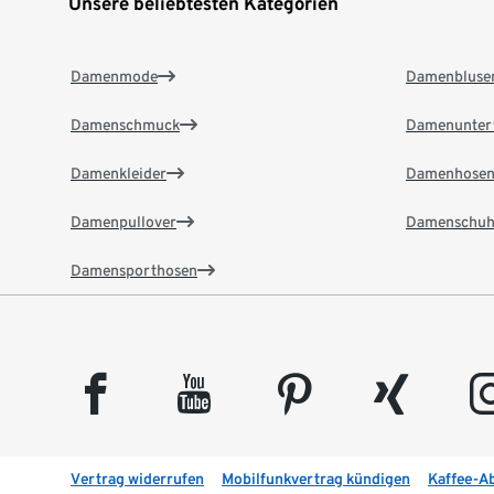
Unsere beliebtesten Kategorien
Damenmode
Damenbluse
Damenschmuck
Damenunter
Damenkleider
Damenhose
Damenpullover
Damenschuh
Damensporthosen
facebook
youtube
pinterest
xing
insta
Vertrag widerrufen
Mobilfunkvertrag kündigen
Kaffee-A