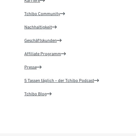
Karriere
Tchibo Community
Nachhaltigkeit
Geschäftskunden
Affiliate Programm
Presse
5 Tassen täglich – der Tchibo Podcast
Tchibo Blog