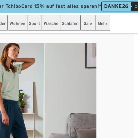
er TchiboCard 15% auf fast alles sparen!*
DANKE26
C
der
Wohnen
Sport
Wäsche
Schlafen
Sale
Mehr