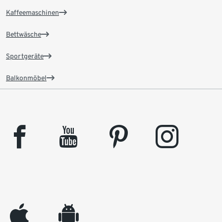
Kaffeemaschinen
Bettwäsche
Sportgeräte
Balkonmöbel
facebook
youtube
pinterest
instagram
appleinc
android