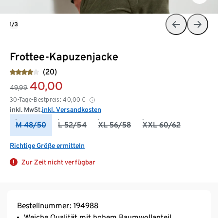
1/3
Frottee-Kapuzenjacke
(20)
40,00
49,99
30-Tage-Bestpreis:
40,00
€
inkl. MwSt.
inkl. Versandkosten
M 48/50
L 52/54
XL 56/58
XXL 60/62
Richtige Größe ermitteln
Zur Zeit nicht verfügbar
Bestellnummer: 194988
Weiche Qualität mit hohem Baumwollanteil