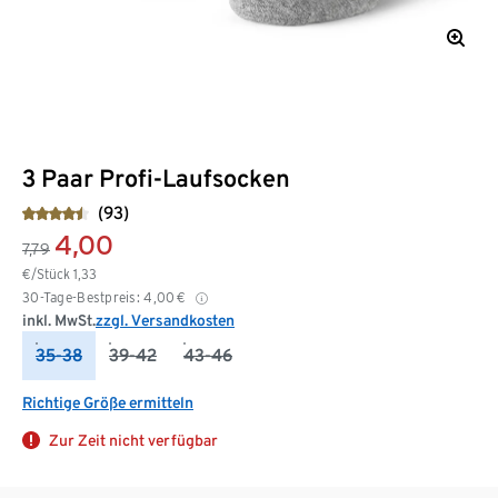
3 Paar Profi-Laufsocken
(93)
4,00
7,79
€/Stück
1,33
30-Tage-Bestpreis:
4,00
€
inkl. MwSt.
zzgl. Versandkosten
35-38
39-42
43-46
Richtige Größe ermitteln
Zur Zeit nicht verfügbar