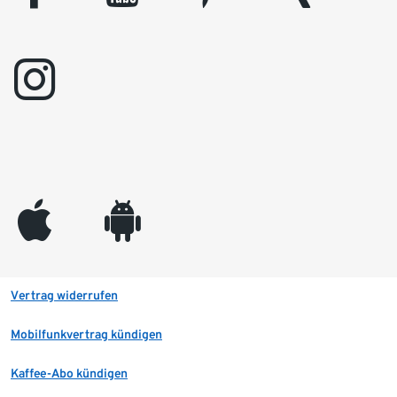
instagram
appleinc
android
Vertrag widerrufen
Mobilfunkvertrag kündigen
Kaffee-Abo kündigen