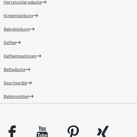
Herrenunterwäsche
Kinderkleidung
Babykleidung
Kaffee
Kaffeemaschinen
Bettwäsche
Sportgeräte
Balkonmöbel
facebook
youtube
pinterest
xing