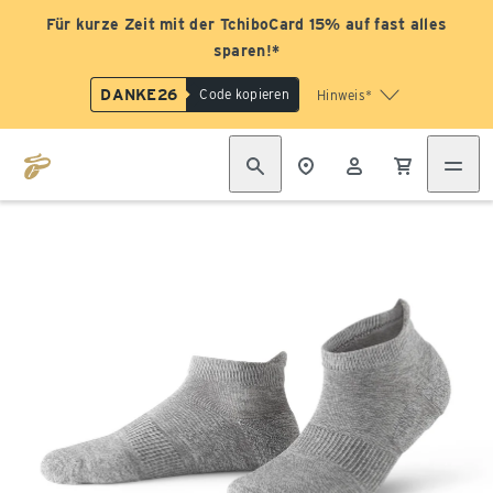
Für kurze Zeit mit der TchiboCard 15% auf fast alles
sparen!*
DANKE26
Code kopieren
Hinweis*