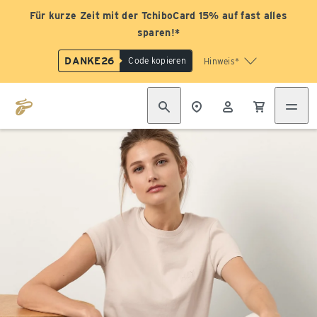
Für kurze Zeit mit der TchiboCard 15% auf fast alles
sparen!*
DANKE26
Code kopieren
Hinweis*