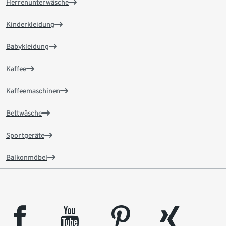
Herrenunterwäsche
Kinderkleidung
Babykleidung
Kaffee
Kaffeemaschinen
Bettwäsche
Sportgeräte
Balkonmöbel
facebook
youtube
pinterest
xing