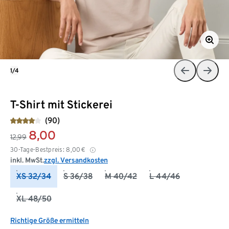
1/4
T-Shirt mit Stickerei
(90)
8,00
12,99
30-Tage-Bestpreis:
8,00
€
inkl. MwSt.
zzgl. Versandkosten
XS 32/34
S 36/38
M 40/42
L 44/46
XL 48/50
Richtige Größe ermitteln