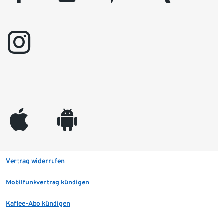
instagram
appleinc
android
Vertrag widerrufen
Mobilfunkvertrag kündigen
Kaffee-Abo kündigen