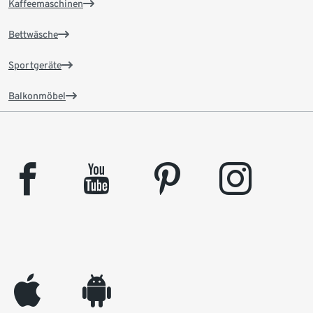
Kaffeemaschinen
Bettwäsche
Sportgeräte
Balkonmöbel
facebook
youtube
pinterest
instagram
appleinc
android