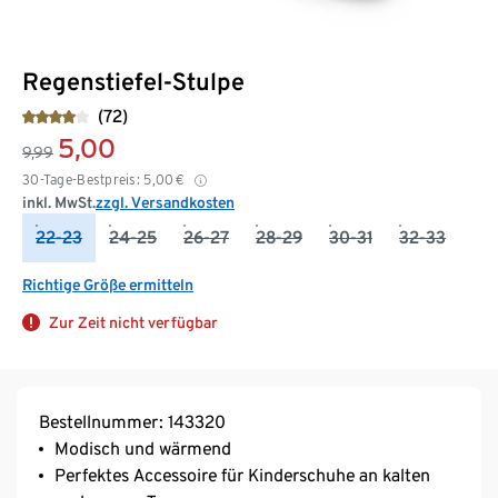
Regenstiefel-Stulpe
(72)
5,00
9,99
30-Tage-Bestpreis:
5,00
€
inkl. MwSt.
zzgl. Versandkosten
22-23
24-25
26-27
28-29
30-31
32-33
Richtige Größe ermitteln
Zur Zeit nicht verfügbar
Bestellnummer: 143320
Modisch und wärmend
Perfektes Accessoire für Kinderschuhe an kalten