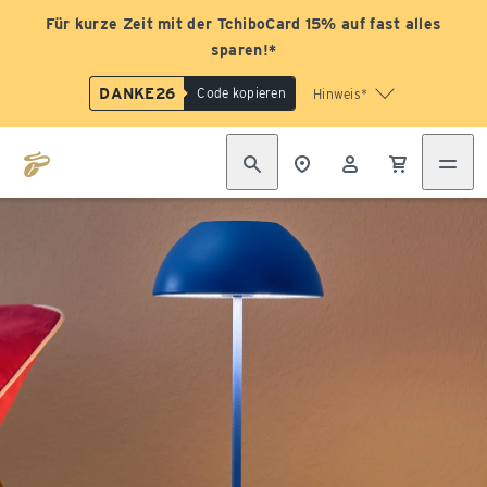
Für kurze Zeit mit der TchiboCard 15% auf fast alles
sparen!*
DANKE26
Code kopieren
Hinweis*