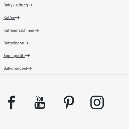
Babykleidung
Kaffee
Kaffeemaschinen
Bettwäsche
Sportgeräte
Balkonmöbel
facebook
youtube
pinterest
instagram