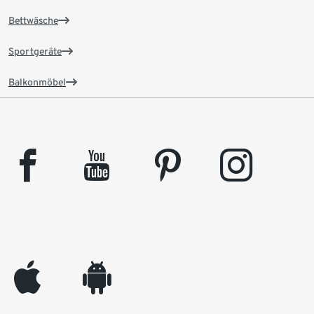
Bettwäsche
Sportgeräte
Balkonmöbel
facebook
youtube
pinterest
instagram
appleinc
android