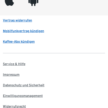
appleinc
android
Vertrag widerrufen
Mobilfunkvertrag kündigen
Kaffee-Abo kündigen
Service & Hilfe
Impressum
Datenschutz und Sicherheit
Einwilligungsmanagement
Widerrufsrecht