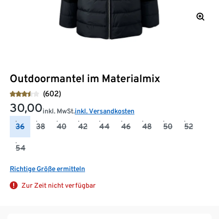
Outdoormantel im Materialmix
(602)
30,00
inkl. MwSt.
inkl. Versandkosten
36
38
40
42
44
46
48
50
52
54
Richtige Größe ermitteln
Zur Zeit nicht verfügbar