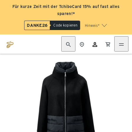
Für kurze Zeit mit der TchiboCard 15% auf fast alles
sparen!*
DANKE26
Code kopieren
Hinweis*