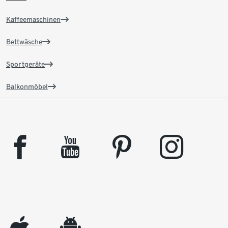
Kaffeemaschinen
Bettwäsche
Sportgeräte
Balkonmöbel
facebook
youtube
pinterest
instagram