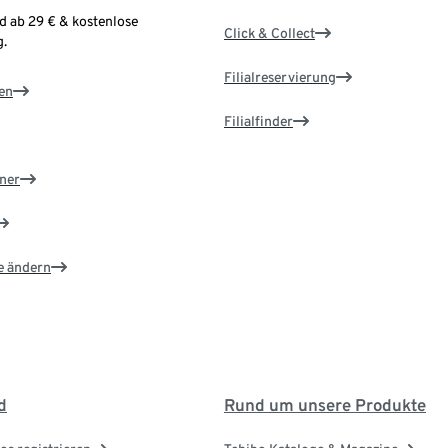
d ab 29 € & kostenlose
Click & Collect
.
Filialreservierung
en
Filialfinder
ner
e ändern
d
Rund um unsere Produkte