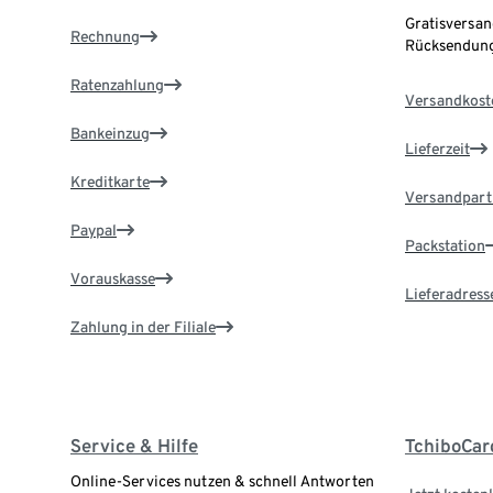
Gratisversan
Rechnung
Rücksendung
Ratenzahlung
Versandkost
Bankeinzug
Lieferzeit
Kreditkarte
Versandpart
Paypal
Packstation
Vorauskasse
Lieferadress
Zahlung in der Filiale
Service & Hilfe
TchiboCar
Online-Services nutzen & schnell Antworten