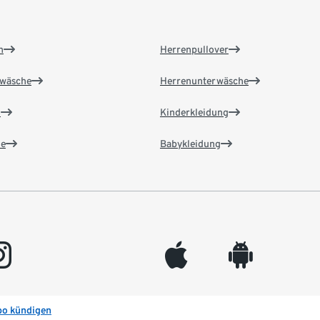
n
Herrenpullover
wäsche
Herrenunterwäsche
n
Kinderkleidung
e
Babykleidung
gram
appleinc
android
bo kündigen