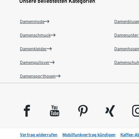
Unsere beliebtesten Kategorien
Damenmode
Damenbluse
Damenschmuck
Damenunter
Damenkleider
Damenhose
Damenpullover
Damenschuh
Damensporthosen
facebook
youtube
pinterest
xing
insta
Vertrag widerrufen
Mobilfunkvertrag kündigen
Kaffee-A