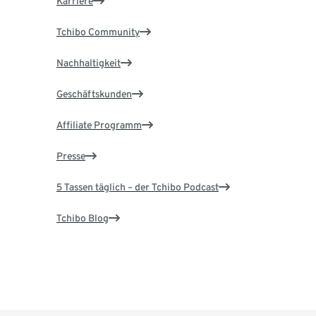
Karriere
Tchibo Community
Nachhaltigkeit
Geschäftskunden
Affiliate Programm
Presse
5 Tassen täglich – der Tchibo Podcast
Tchibo Blog