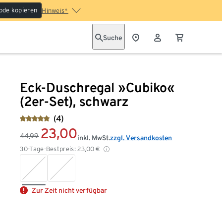
ode kopieren
Hinweis*
Suche
Eck-Duschregal »Cubiko«
(2er-Set), schwarz
(4)
23,00
44,99
inkl. MwSt.
zzgl. Versandkosten
30-Tage-Bestpreis:
23,00
€
Zur Zeit nicht verfügbar