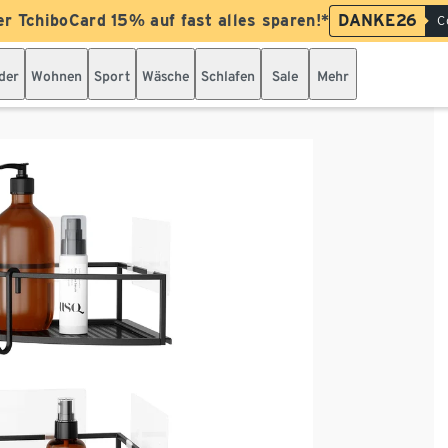
er TchiboCard 15% auf fast alles sparen!*
DANKE26
C
der
Wohnen
Sport
Wäsche
Schlafen
Sale
Mehr