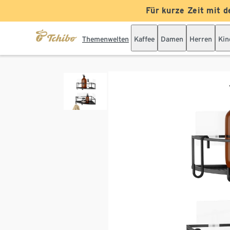
Für kurze Zeit mit d
Themenwelten
Kaffee
Damen
Herren
Kin