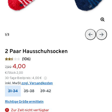
1/3
2 Paar Hausschuhsocken
(106)
4,00
7,99
€/Stück
2,00
30-Tage-Bestpreis:
4,00
€
inkl. MwSt.
zzgl. Versandkosten
31-34
35-38
39-42
Richtige Größe ermitteln
Zur Zeit nicht verfügbar