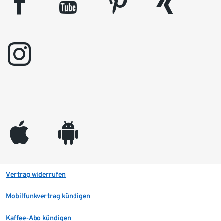
facebook
youtube
pinterest
xing
instagram
appleinc
android
Vertrag widerrufen
Mobilfunkvertrag kündigen
Kaffee-Abo kündigen