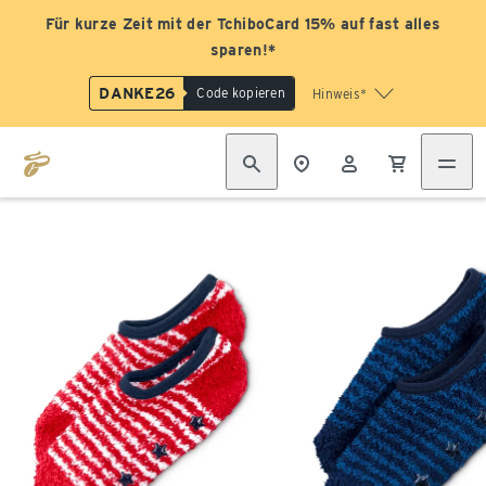
Für kurze Zeit mit der TchiboCard 15% auf fast alles
sparen!*
DANKE26
Code kopieren
Hinweis*