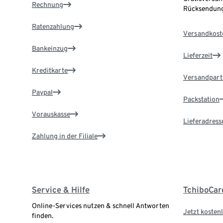
Rechnung
Rücksendung
Ratenzahlung
Versandkost
Bankeinzug
Lieferzeit
Kreditkarte
Versandpart
Paypal
Packstation
Vorauskasse
Lieferadress
Zahlung in der Filiale
Service & Hilfe
TchiboCar
Online-Services nutzen & schnell Antworten
Jetzt kostenl
finden.