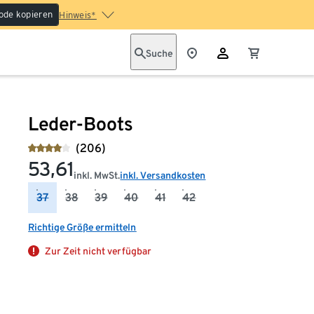
ode kopieren
Hinweis*
Suche
Leder-Boots
(206)
53,61
inkl. MwSt.
inkl. Versandkosten
37
38
39
40
41
42
Richtige Größe ermitteln
Zur Zeit nicht verfügbar