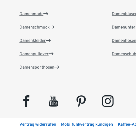
Damenmode
Damenbluse
Damenschmuck
Damenunter
Damenkleider
Damenhose
Damenpullover
Damenschuh
Damensporthosen
facebook
youtube
pinterest
instagram
Vertrag widerrufen
Mobilfunkvertrag kündigen
Kaffee-A