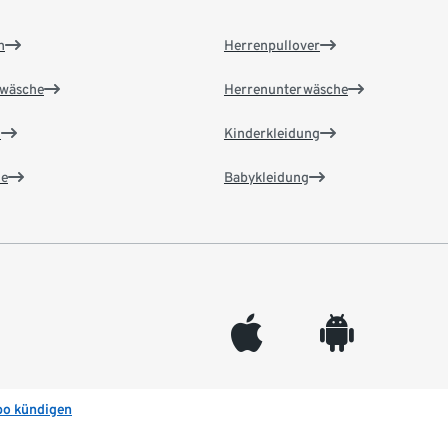
n
Herrenpullover
wäsche
Herrenunterwäsche
n
Kinderkleidung
e
Babykleidung
appleinc
android
bo kündigen