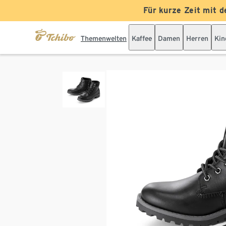
Für kurze Zeit mit d
Themenwelten
Kaffee
Damen
Herren
Kin