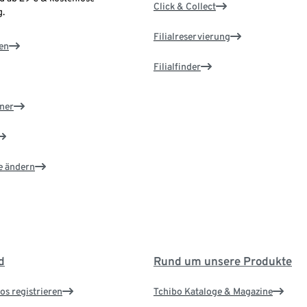
Click & Collect
.
Filialreservierung
en
Filialfinder
ner
e ändern
d
Rund um unsere Produkte
os registrieren
Tchibo Kataloge & Magazine