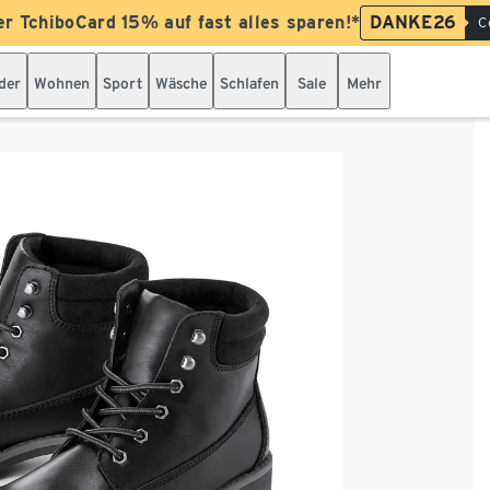
er TchiboCard 15% auf fast alles sparen!*
DANKE26
C
der
Wohnen
Sport
Wäsche
Schlafen
Sale
Mehr