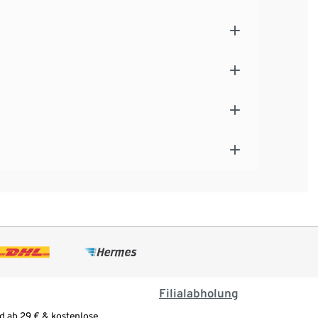
Filialabholung
d ab 29 € & kostenlose