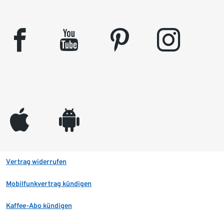
facebook
youtube
pinterest
instagram
appleinc
android
Vertrag widerrufen
Mobilfunkvertrag kündigen
Kaffee-Abo kündigen