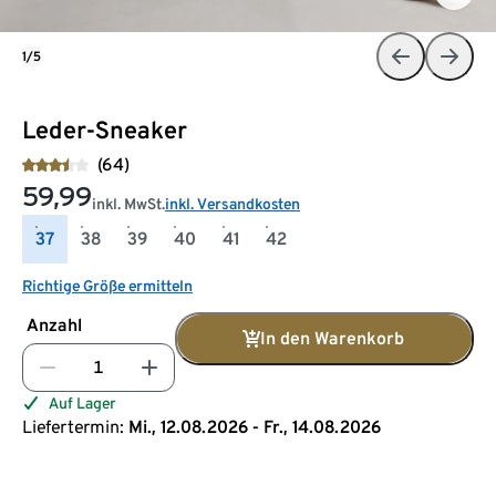
1/5
Leder-Sneaker
(64)
59,99
inkl. MwSt.
inkl. Versandkosten
37
38
39
40
41
42
Richtige Größe ermitteln
Anzahl
In den Warenkorb
Auf Lager
Liefertermin:
Mi., 12.08.2026 - Fr., 14.08.2026