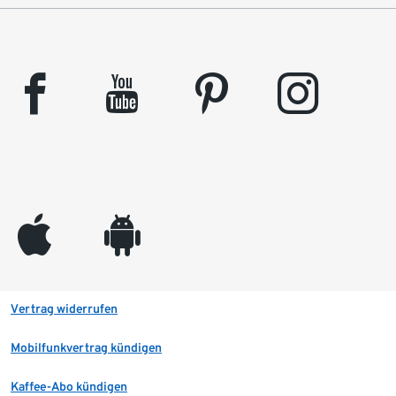
facebook
youtube
pinterest
instagram
appleinc
android
Vertrag widerrufen
Mobilfunkvertrag kündigen
Kaffee-Abo kündigen