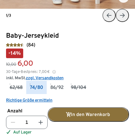
1/3
Baby-Jerseykleid
(84)
-14%
6,00
10,00
30-Tage-Bestpreis:
7,00
€
inkl. MwSt.
zzgl. Versandkosten
62/68
74/80
86/92
98/104
Richtige Größe ermitteln
Anzahl
In den Warenkorb
Auf Lager