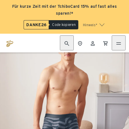
Für kurze Zeit mit der TchiboCard 15% auf fast alles
sparen!*
DANKE26
Code kopieren
Hinweis*