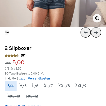
1/6
2 Slipboxer
(91)
5,00
9,99
€/Stück
2,50
30-Tage-Bestpreis:
5,00
€
inkl. MwSt.
zzgl. Versandkosten
S/4
M/5
L/6
XL/7
XXL/8
3XL/9
4XL/10
5XL/12