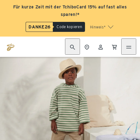
Für kurze Zeit mit der TchiboCard 15% auf fast alles
sparen!*
DANKE26
Code kopieren
Hinweis*