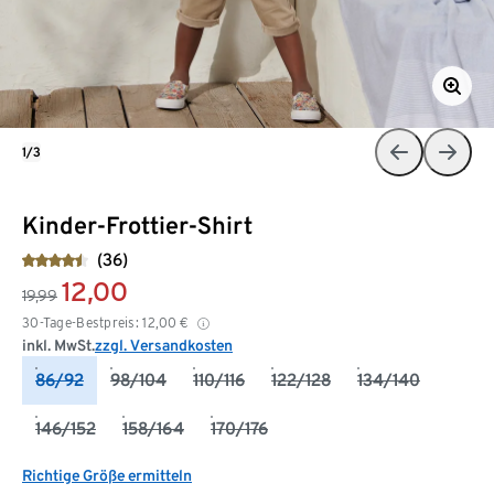
1/3
Kinder-Frottier-Shirt
(36)
12,00
19,99
30-Tage-Bestpreis:
12,00
€
inkl. MwSt.
zzgl. Versandkosten
86/92
98/104
110/116
122/128
134/140
146/152
158/164
170/176
Richtige Größe ermitteln