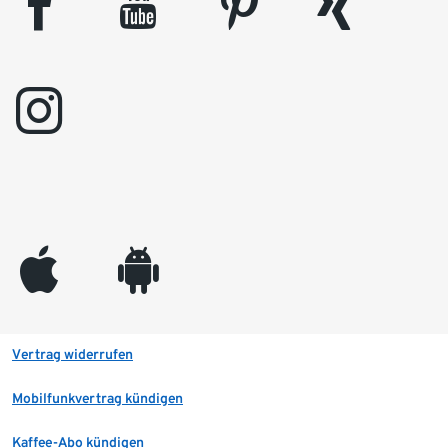
facebook
youtube
pinterest
xing
instagram
appleinc
android
Vertrag widerrufen
Mobilfunkvertrag kündigen
Kaffee-Abo kündigen