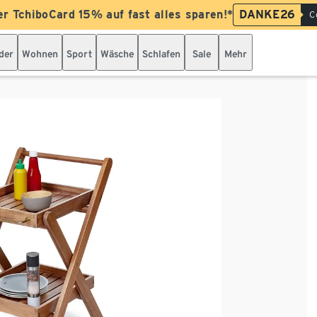
er TchiboCard 15% auf fast alles sparen!*
DANKE26
C
der
Wohnen
Sport
Wäsche
Schlafen
Sale
Mehr