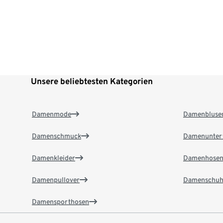
Unsere beliebtesten Kategorien
Damenmode
Damenbluse
Damenschmuck
Damenunter
Damenkleider
Damenhose
Damenpullover
Damenschuh
Damensporthosen