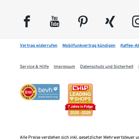
facebook
youtube
pinterest
xing
insta
Vertrag widerrufen
Mobilfunkvertrag kündigen
Kaffee-A
Service & Hilfe
Impressum
Datenschutz und Sicherheit
Alle Preise verstehen sich inkl. gesetzlicher Mehrwertsteuer u