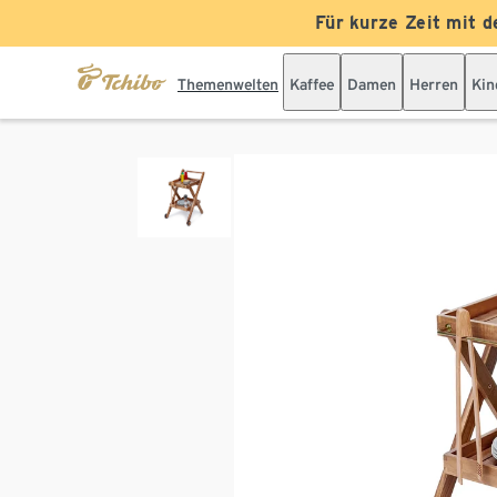
Für kurze Zeit mit d
Themenwelten
Kaffee
Damen
Herren
Kin