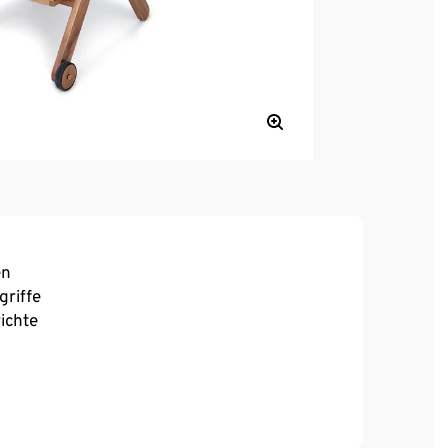
en
griffe
richte