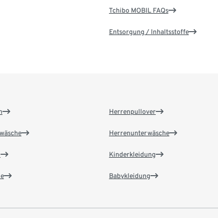
Tchibo MOBIL FAQs
Entsorgung / Inhaltsstoffe
n
Herrenpullover
wäsche
Herrenunterwäsche
n
Kinderkleidung
e
Babykleidung