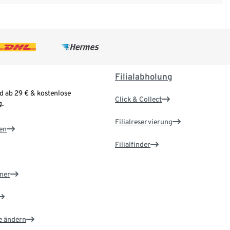
Filialabholung
d ab 29 € & kostenlose
Click & Collect
.
Filialreservierung
en
Filialfinder
ner
e ändern