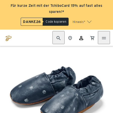
Für kurze Zeit mit der TchiboCard 15% auf fast alles
sparen!*
DANKE26
Code kopieren
Hinweis*