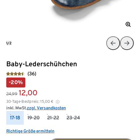
1/2
Baby-Lederschühchen
(36)
-20%
12,00
24,99
30-Tage-Bestpreis:
15,00
€
inkl. MwSt.
zzgl. Versandkosten
17-18
19-20
21-22
23-24
Richtige Größe ermitteln