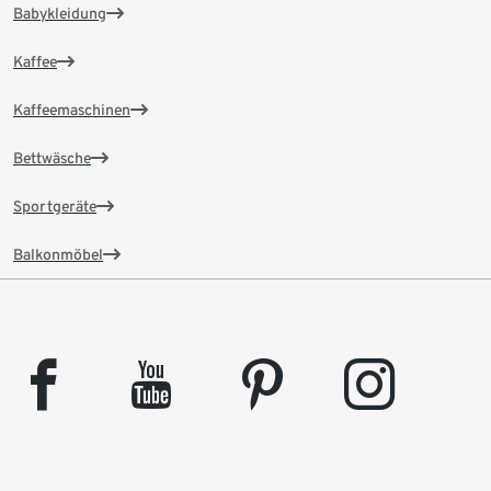
Babykleidung
Kaffee
Kaffeemaschinen
Bettwäsche
Sportgeräte
Balkonmöbel
facebook
youtube
pinterest
instagram