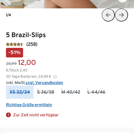
1/4
5 Brazil-Slips
(258)
-51%
12,00
24,99
€/Stück
2,40
30-Tage-Bestpreis:
24,99
€
inkl. MwSt.
zzgl. Versandkosten
XS 32/34
S 36/38
M 40/42
L 44/46
Richtige Größe ermitteln
Zur Zeit nicht verfügbar