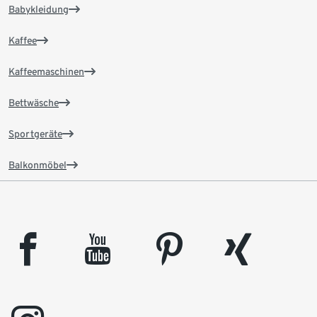
Babykleidung
Kaffee
Kaffeemaschinen
Bettwäsche
Sportgeräte
Balkonmöbel
facebook
youtube
pinterest
xing