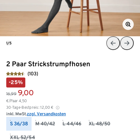
1/5
2 Paar Strickstrumpfhosen
(103)
-25%
9,00
16,99
€/Paar
4,50
30-Tage-Bestpreis:
12,00
€
inkl. MwSt.
zzgl. Versandkosten
S 36/38
M 40/42
L 44/46
XL 48/50
XXL 52/54