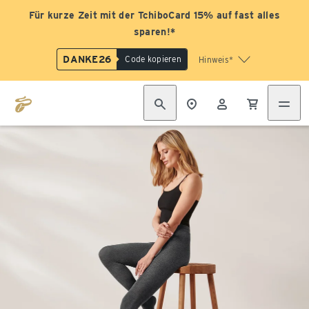
Für kurze Zeit mit der TchiboCard 15% auf fast alles
sparen!*
DANKE26
Code kopieren
Hinweis*