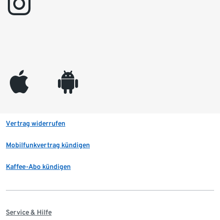
instagram
appleinc
android
Vertrag widerrufen
Mobilfunkvertrag kündigen
Kaffee-Abo kündigen
Service & Hilfe