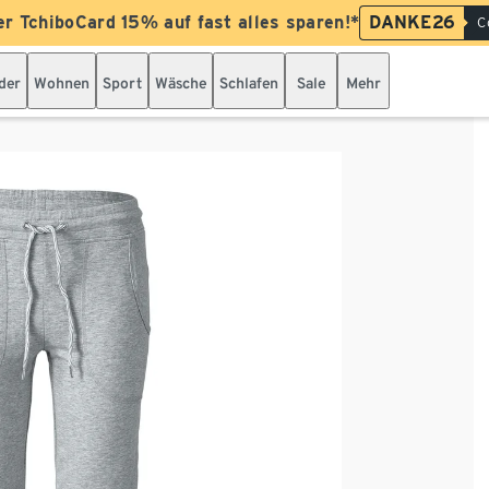
er TchiboCard 15% auf fast alles sparen!*
DANKE26
C
der
Wohnen
Sport
Wäsche
Schlafen
Sale
Mehr