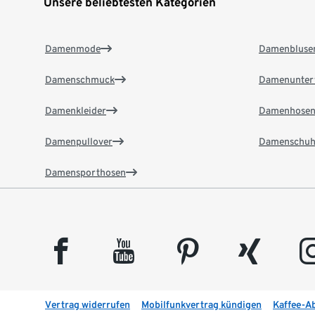
Unsere beliebtesten Kategorien
Damenmode
Damenbluse
Damenschmuck
Damenunter
Damenkleider
Damenhose
Damenpullover
Damenschuh
Damensporthosen
facebook
youtube
pinterest
xing
insta
Vertrag widerrufen
Mobilfunkvertrag kündigen
Kaffee-A