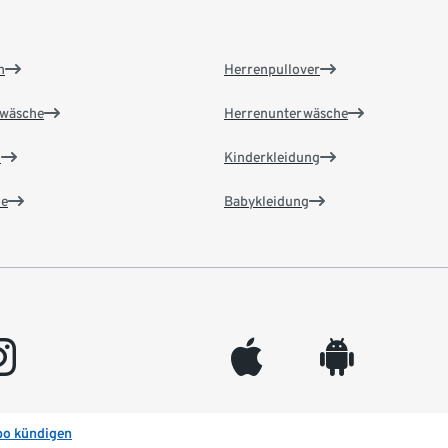
n
Herrenpullover
wäsche
Herrenunterwäsche
n
Kinderkleidung
e
Babykleidung
gram
appleinc
android
bo kündigen