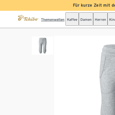
Für kurze Zeit mit d
Themenwelten
Kaffee
Damen
Herren
Kin