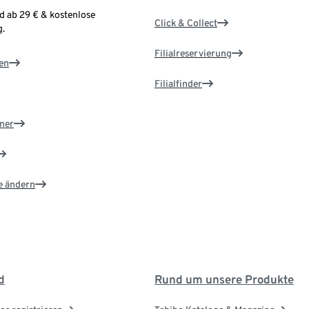
d ab 29 € & kostenlose
Click & Collect
.
Filialreservierung
en
Filialfinder
ner
e ändern
d
Rund um unsere Produkte