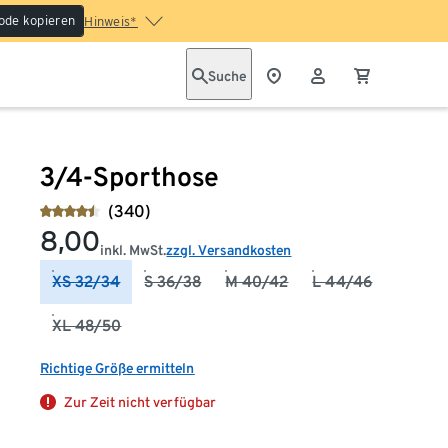
ode kopieren
Hinweis*
Suche
3/4-Sporthose
(340)
8,00
inkl. MwSt.
zzgl. Versandkosten
XS 32/34
S 36/38
M 40/42
L 44/46
XL 48/50
Richtige Größe ermitteln
Zur Zeit nicht verfügbar