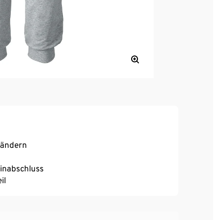
bändern
einabschluss
il