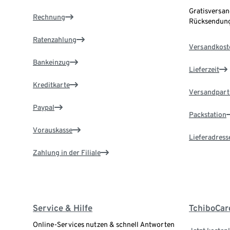
Gratisversan
Rechnung
Rücksendung
Ratenzahlung
Versandkost
Bankeinzug
Lieferzeit
Kreditkarte
Versandpart
Paypal
Packstation
Vorauskasse
Lieferadress
Zahlung in der Filiale
Service & Hilfe
TchiboCar
Online-Services nutzen & schnell Antworten