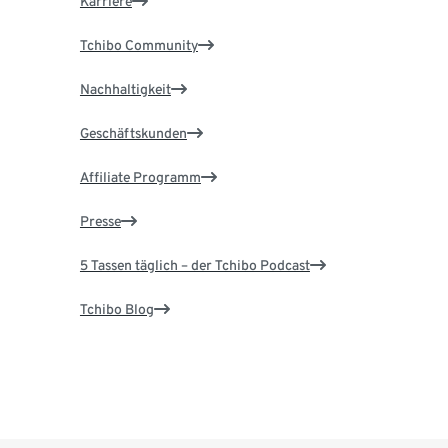
Karriere
Tchibo Community
Nachhaltigkeit
Geschäftskunden
Affiliate Programm
Presse
5 Tassen täglich – der Tchibo Podcast
Tchibo Blog