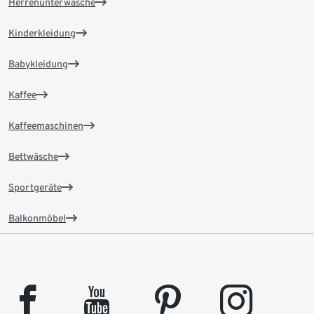
Herrenunterwäsche
Kinderkleidung
Babykleidung
Kaffee
Kaffeemaschinen
Bettwäsche
Sportgeräte
Balkonmöbel
facebook
youtube
pinterest
instagram