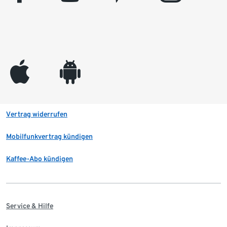
appleinc
android
Vertrag widerrufen
Mobilfunkvertrag kündigen
Kaffee-Abo kündigen
Service & Hilfe