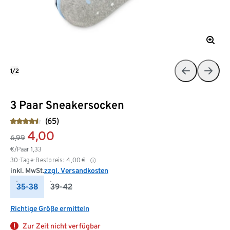
1/2
3 Paar Sneakersocken
(65)
4,00
6,99
€/Paar
1,33
30-Tage-Bestpreis:
4,00
€
inkl. MwSt.
zzgl. Versandkosten
35-38
39-42
Richtige Größe ermitteln
Zur Zeit nicht verfügbar