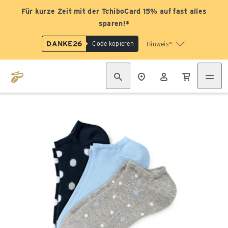
Für kurze Zeit mit der TchiboCard 15% auf fast alles
sparen!*
DANKE26
Code kopieren
Hinweis*