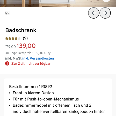
1/7
Badschrank
(9)
139,00
179,00
30-Tage-Bestpreis:
139,00
€
inkl. MwSt.
inkl. Versandkosten
Zur Zeit nicht verfügbar
Bestellnummer: 193892
Front in klarem Design
Tür mit Push-to-open-Mechanismus
Badezimmermöbel mit offenem Fach und 2
individuell höhenverstellbaren Einlegeböden hinter