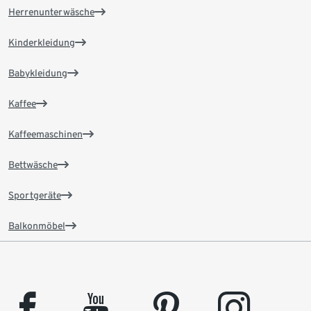
Herrenunterwäsche
Kinderkleidung
Babykleidung
Kaffee
Kaffeemaschinen
Bettwäsche
Sportgeräte
Balkonmöbel
facebook
youtube
pinterest
instagram