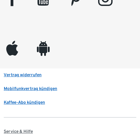
appleinc
android
Vertrag widerrufen
Mobilfunkvertrag kündigen
Kaffee-Abo kündigen
Service & Hilfe