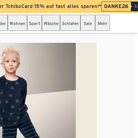
er TchiboCard 15% auf fast alles sparen!*
DANKE26
C
der
Wohnen
Sport
Wäsche
Schlafen
Sale
Mehr