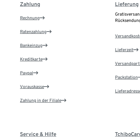
Zahlung
Lieferung
Gratisversan
Rechnung
Rücksendung
Ratenzahlung
Versandkost
Bankeinzug
Lieferzeit
Kreditkarte
Versandpart
Paypal
Packstation
Vorauskasse
Lieferadress
Zahlung in der Filiale
Service & Hilfe
TchiboCar