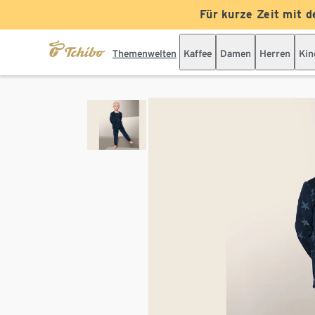
Für kurze Zeit mit d
Themenwelten
Kaffee
Damen
Herren
Kin