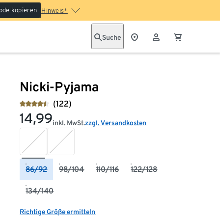
ode kopieren
Hinweis*
Suche
Nicki-Pyjama
(122)
14,99
inkl. MwSt.
zzgl. Versandkosten
86/92
98/104
110/116
122/128
134/140
Richtige Größe ermitteln