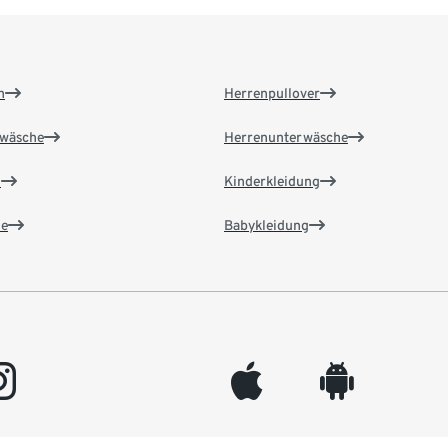
n
Herrenpullover
wäsche
Herrenunterwäsche
n
Kinderkleidung
e
Babykleidung
gram
appleinc
android