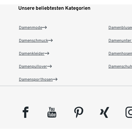
Unsere beliebtesten Kategorien
Damenmode
Damenbluse
Damenschmuck
Damenunter
Damenkleider
Damenhose
Damenpullover
Damenschuh
Damensporthosen
facebook
youtube
pinterest
xing
insta