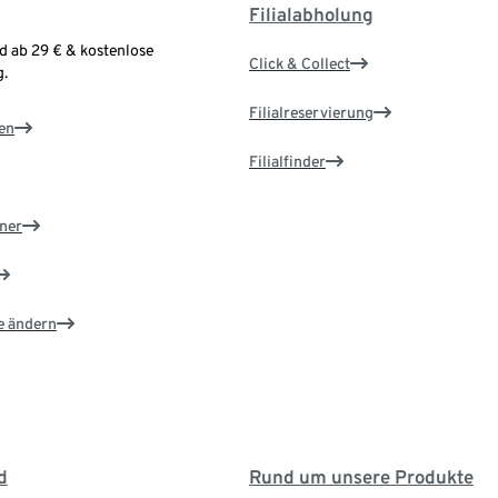
Filialabholung
d ab 29 € & kostenlose
Click & Collect
.
Filialreservierung
en
Filialfinder
ner
e ändern
d
Rund um unsere Produkte