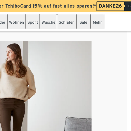
er TchiboCard 15% auf fast alles sparen!*
DANKE26
C
der
Wohnen
Sport
Wäsche
Schlafen
Sale
Mehr