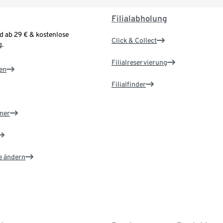
Filialabholung
d ab 29 € & kostenlose
Click & Collect
.
Filialreservierung
en
Filialfinder
ner
e ändern