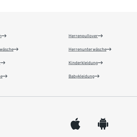
n
Herrenpullover
wäsche
Herrenunterwäsche
n
Kinderkleidung
e
Babykleidung
appleinc
android