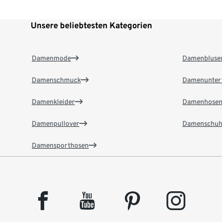
Unsere beliebtesten Kategorien
Damenmode
Damenbluse
Damenschmuck
Damenunter
Damenkleider
Damenhose
Damenpullover
Damenschuh
Damensporthosen
facebook
youtube
pinterest
instagram