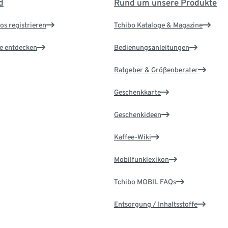
d
Rund um unsere Produkte
os registrieren
Tchibo Kataloge & Magazine
le entdecken
Bedienungsanleitungen
Ratgeber & Größenberater
Geschenkkarte
Geschenkideen
Kaffee-Wiki
Mobilfunklexikon
Tchibo MOBIL FAQs
Entsorgung / Inhaltsstoffe