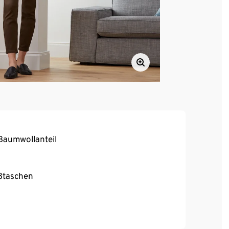
Baumwollanteil
ßtaschen
, hoher Tragekomfort