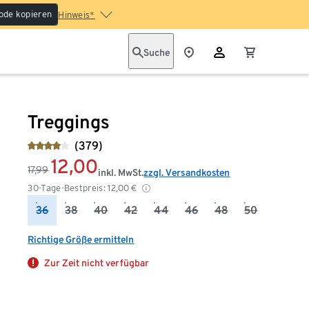
ode kopieren
Hinweis*
Suche
Treggings
(379)
12,00
17,99
inkl. MwSt.
zzgl. Versandkosten
30-Tage-Bestpreis:
12,00
€
36
38
40
42
44
46
48
50
Richtige Größe ermitteln
Zur Zeit nicht verfügbar