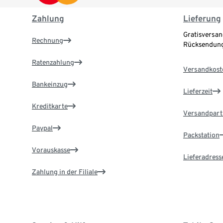
Zahlung
Lieferung
Gratisversan
Rechnung
Rücksendung
Ratenzahlung
Versandkost
Bankeinzug
Lieferzeit
Kreditkarte
Versandpart
Paypal
Packstation
Vorauskasse
Lieferadress
Zahlung in der Filiale