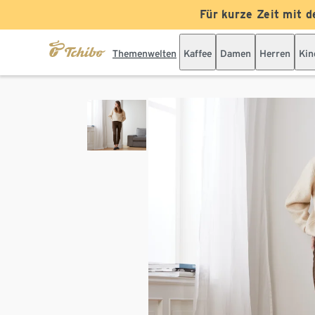
Für kurze Zeit mit d
Themenwelten
Kaffee
Damen
Herren
Kin