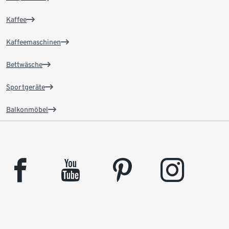
Kaffee
Kaffeemaschinen
Bettwäsche
Sportgeräte
Balkonmöbel
facebook
youtube
pinterest
instagram