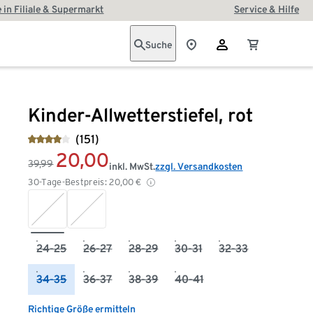
 in Filiale & Supermarkt
Service & Hilfe
Suche
Kinder-Allwetterstiefel, rot
(151)
20,00
39,99
inkl. MwSt.
zzgl. Versandkosten
30-Tage-Bestpreis:
20,00
€
24-25
26-27
28-29
30-31
32-33
34-35
36-37
38-39
40-41
Richtige Größe ermitteln