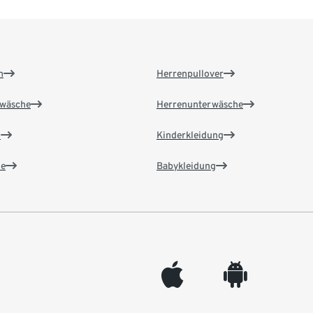
n
Herrenpullover
wäsche
Herrenunterwäsche
n
Kinderkleidung
e
Babykleidung
appleinc
android