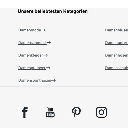
Unsere beliebtesten Kategorien
Damenmode
Damenbluse
Damenschmuck
Damenunter
Damenkleider
Damenhose
Damenpullover
Damenschuh
Damensporthosen
facebook
youtube
pinterest
instagram