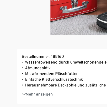
Bestellnummer: 188160
Wasserabweisend durch umweltschonende e
Atmungsaktiv
Mit wärmendem Plüschfutter
Einfache Klettverschlusstechnik
Herausnehmbare Decksohle und zusätzliche 
Zusätzlich wasserabweisend durch eingearb
Mehr anzeigen
Rutschhemmende Profil-Laufsohle
Mit reflektierenden Designelementen