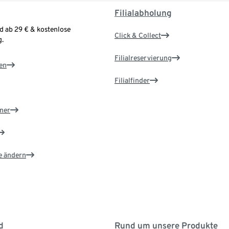
Filialabholung
d ab 29 € & kostenlose
Click & Collect
.
Filialreservierung
en
Filialfinder
ner
e ändern
d
Rund um unsere Produkte