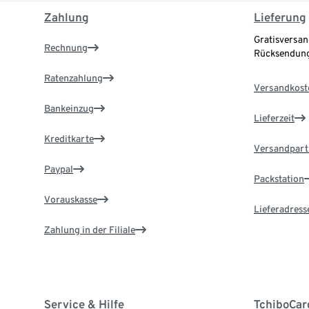
Zahlung
Lieferung
Gratisversan
Rechnung
Rücksendung
Ratenzahlung
Versandkost
Bankeinzug
Lieferzeit
Kreditkarte
Versandpart
Paypal
Packstation
Vorauskasse
Lieferadress
Zahlung in der Filiale
Service & Hilfe
TchiboCar