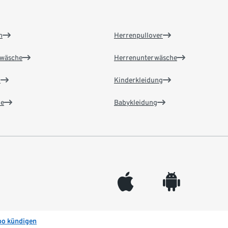
n
Herrenpullover
wäsche
Herrenunterwäsche
n
Kinderkleidung
e
Babykleidung
appleinc
android
bo kündigen