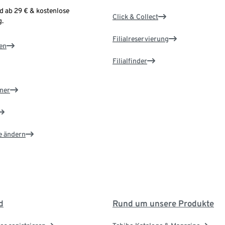
d ab 29 € & kostenlose
Click & Collect
.
Filialreservierung
en
Filialfinder
ner
e ändern
d
Rund um unsere Produkte