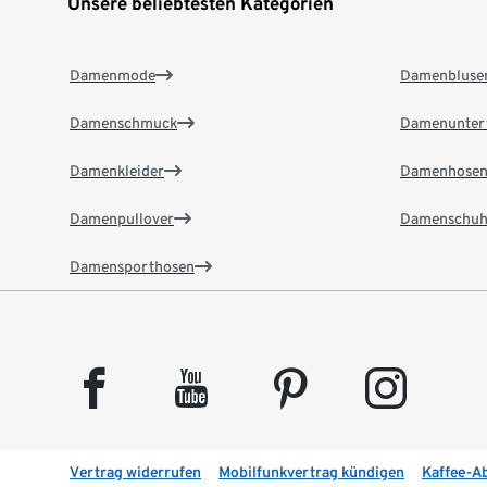
Unsere beliebtesten Kategorien
Damenmode
Damenbluse
Damenschmuck
Damenunter
Damenkleider
Damenhose
Damenpullover
Damenschuh
Damensporthosen
facebook
youtube
pinterest
instagram
Vertrag widerrufen
Mobilfunkvertrag kündigen
Kaffee-A