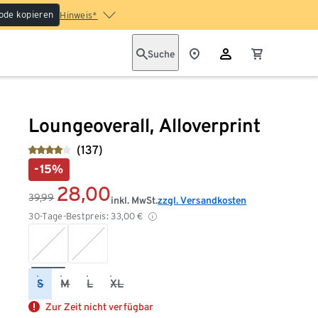
ode kopieren
Hinweis*
Suche
Loungeoverall, Alloverprint
(137)
-15%
28,00
39,99
inkl. MwSt.
zzgl. Versandkosten
30-Tage-Bestpreis:
33,00
€
S
M
L
XL
Zur Zeit nicht verfügbar