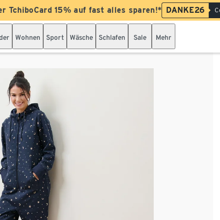
er TchiboCard 15% auf fast alles sparen!*
DANKE26
C
der
Wohnen
Sport
Wäsche
Schlafen
Sale
Mehr