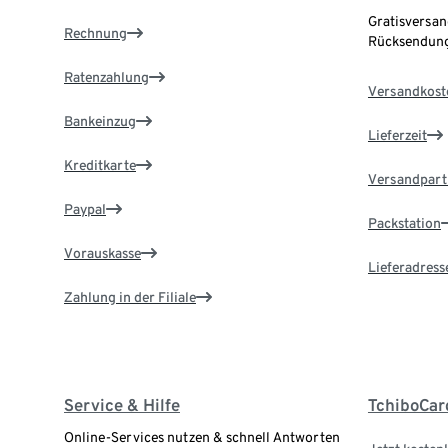
Gratisversan
Rechnung
Rücksendung
Ratenzahlung
Versandkost
Bankeinzug
Lieferzeit
Kreditkarte
Versandpart
Paypal
Packstation
Vorauskasse
Lieferadress
Zahlung in der Filiale
Service & Hilfe
TchiboCar
Online-Services nutzen & schnell Antworten