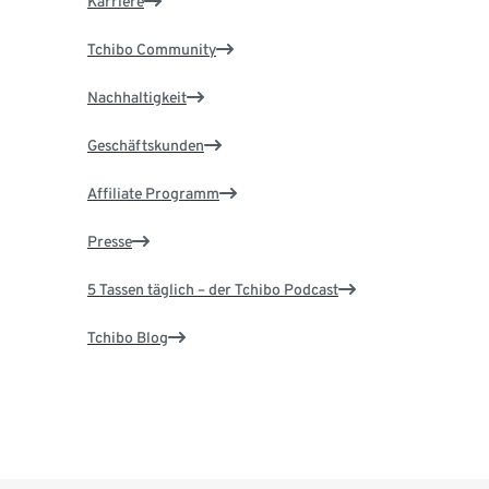
Karriere
Tchibo Community
Nachhaltigkeit
Geschäftskunden
Affiliate Programm
Presse
5 Tassen täglich – der Tchibo Podcast
Tchibo Blog