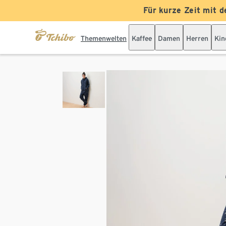
Für kurze Zeit mit d
Themenwelten
Kaffee
Damen
Herren
Kin