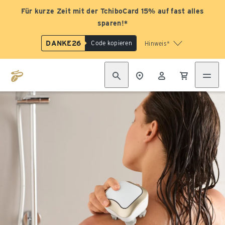
Für kurze Zeit mit der TchiboCard 15% auf fast alles
sparen!*
DANKE26
Code kopieren
Hinweis*