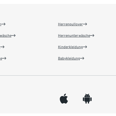
n
Herrenpullover
wäsche
Herrenunterwäsche
n
Kinderkleidung
e
Babykleidung
appleinc
android