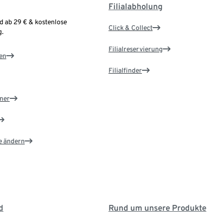
Filialabholung
d ab 29 € & kostenlose
Click & Collect
.
Filialreservierung
en
Filialfinder
ner
e ändern
d
Rund um unsere Produkte