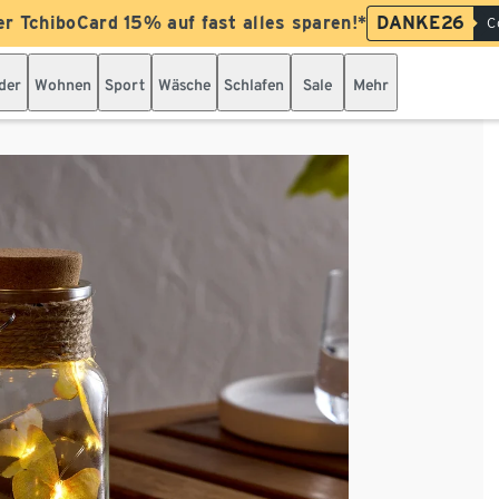
er TchiboCard 15% auf fast alles sparen!*
DANKE26
C
der
Wohnen
Sport
Wäsche
Schlafen
Sale
Mehr