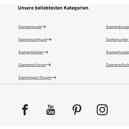
Unsere beliebtesten Kategorien
Damenmode
Damenbluse
Damenschmuck
Damenunter
Damenkleider
Damenhose
Damenpullover
Damenschuh
Damensporthosen
facebook
youtube
pinterest
instagram