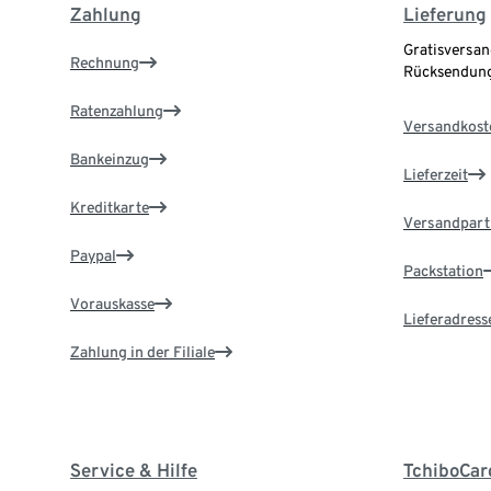
Zahlung
Lieferung
Gratisversan
Rechnung
Rücksendung
Ratenzahlung
Versandkost
Bankeinzug
Lieferzeit
Kreditkarte
Versandpart
Paypal
Packstation
Vorauskasse
Lieferadress
Zahlung in der Filiale
Service & Hilfe
TchiboCar