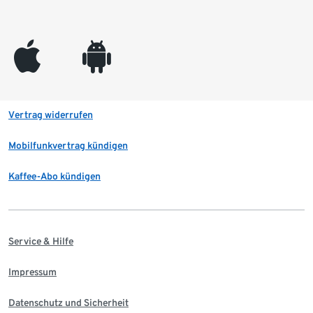
appleinc
android
Vertrag widerrufen
Mobilfunkvertrag kündigen
Kaffee-Abo kündigen
Service & Hilfe
Impressum
Datenschutz und Sicherheit