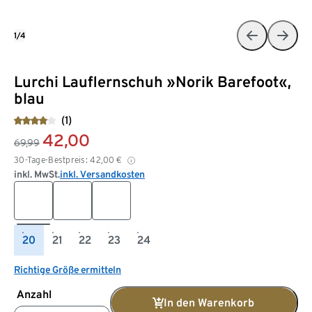
1/4
Lurchi Lauflernschuh »Norik Barefoot«,
blau
(1)
42,00
69,99
30-Tage-Bestpreis:
42,00
€
inkl. MwSt.
inkl. Versandkosten
20
21
22
23
24
Richtige Größe ermitteln
Anzahl
In den Warenkorb