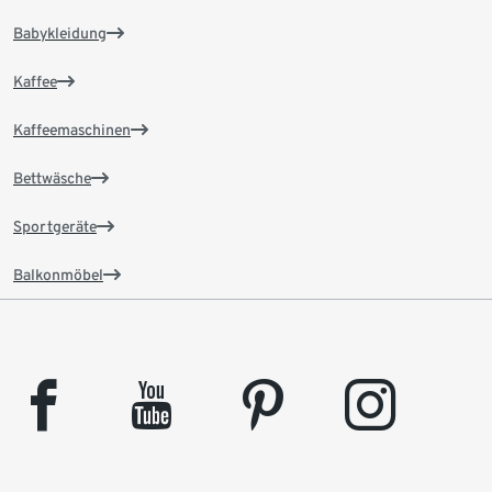
Babykleidung
Kaffee
Kaffeemaschinen
Bettwäsche
Sportgeräte
Balkonmöbel
facebook
youtube
pinterest
instagram