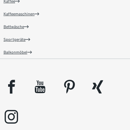
Kaffee
Kaffeemaschinen
Bettwäsche
Sportgeräte
Balkonmöbel
facebook
youtube
pinterest
xing
instagram