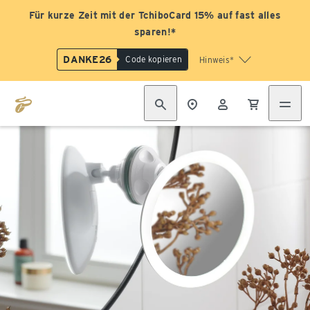
Für kurze Zeit mit der TchiboCard 15% auf fast alles
sparen!*
DANKE26
Code kopieren
Hinweis*