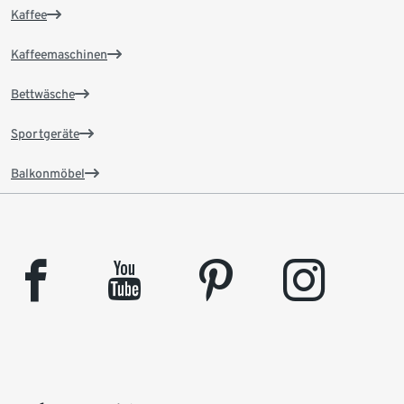
Kaffee
Kaffeemaschinen
Bettwäsche
Sportgeräte
Balkonmöbel
facebook
youtube
pinterest
instagram