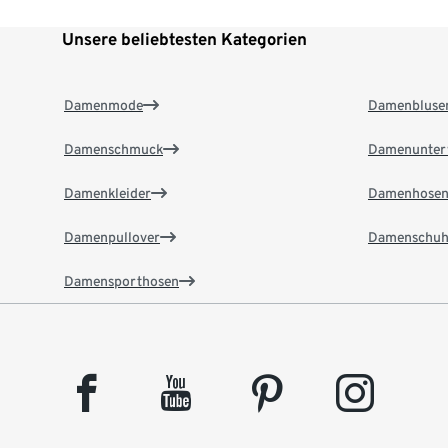
Unsere beliebtesten Kategorien
Damenmode
Damenbluse
Damenschmuck
Damenunter
Damenkleider
Damenhose
Damenpullover
Damenschuh
Damensporthosen
facebook
youtube
pinterest
instagram