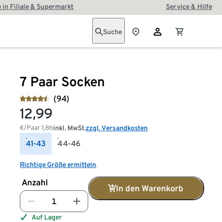
 in Filiale & Supermarkt
Service & Hilfe
Suche
7 Paar Socken
(94)
12,99
€/Paar
1,86
inkl. MwSt.
zzgl. Versandkosten
41-43
44-46
Richtige Größe ermitteln
Anzahl
In den Warenkorb
Auf Lager