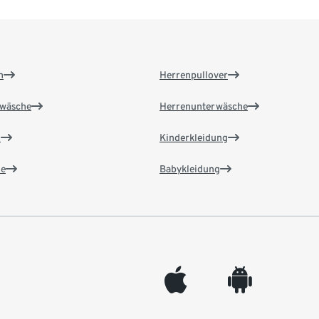
n
Herrenpullover
wäsche
Herrenunterwäsche
n
Kinderkleidung
e
Babykleidung
appleinc
android