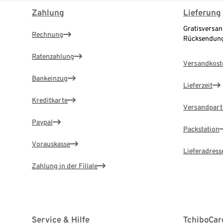
Zahlung
Lieferung
Gratisversan
Rechnung
Rücksendung
Ratenzahlung
Versandkost
Bankeinzug
Lieferzeit
Kreditkarte
Versandpart
Paypal
Packstation
Vorauskasse
Lieferadress
Zahlung in der Filiale
Service & Hilfe
TchiboCar