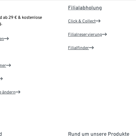
Filialabholung
d ab 29 € & kostenlose
Click & Collect
.
Filialreservierung
en
Filialfinder
ner
e ändern
d
Rund um unsere Produkte