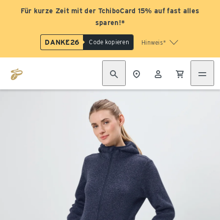
Für kurze Zeit mit der TchiboCard 15% auf fast alles
sparen!*
DANKE26
Code kopieren
Hinweis*