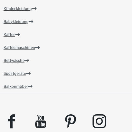
Kinderkleidung
Babykleidung
Kaffee
Kaffeemaschinen
Bettwäsche
Sportgeräte
Balkonmöbel
facebook
youtube
pinterest
instagram