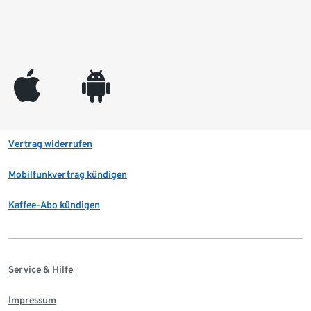
appleinc
android
Vertrag widerrufen
Mobilfunkvertrag kündigen
Kaffee-Abo kündigen
Service & Hilfe
Impressum