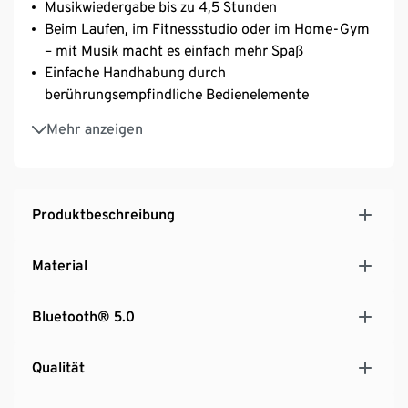
Musikwiedergabe bis zu 4,5 Stunden
Beim Laufen, im Fitnessstudio oder im Home-Gym
– mit Musik macht es einfach mehr Spaß
Einfache Handhabung durch
berührungsempfindliche Bedienelemente
Exzellenter Klang: hochwertiger Stereo-Sound mit
Mehr anzeigen
klaren Höhen und satten Bässen
Kopfhörer verbinden sich automatisch mit dem
Smartphone – nach erstmaliger Kopplung
Hoher Tragekomfort dank ergonomischem Design –
Produktbeschreibung
inkl. Silikonkappen in 3 verschiedenen Größen für
optimalen Sitz
Material
Wiederaufladbar über Box – für längeren Gebrauch
Die Lieblingsmusik bei jedem Training als Extra-
Bluetooth® 5.0
Unterstützung – so geht man gerne ans Limit
Qualität