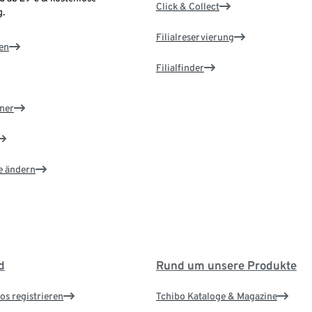
Click & Collect
.
Filialreservierung
en
Filialfinder
ner
e ändern
d
Rund um unsere Produkte
os registrieren
Tchibo Kataloge & Magazine