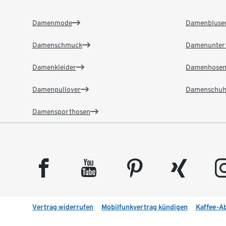
Damenmode
Damenbluse
Damenschmuck
Damenunter
Damenkleider
Damenhose
Damenpullover
Damenschuh
Damensporthosen
facebook
youtube
pinterest
xing
insta
Vertrag widerrufen
Mobilfunkvertrag kündigen
Kaffee-A