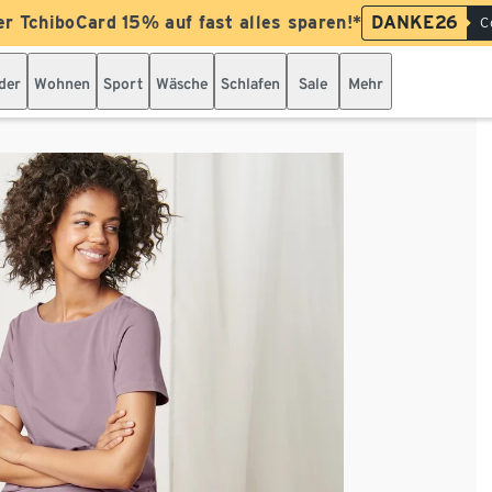
er TchiboCard 15% auf fast alles sparen!*
DANKE26
C
der
Wohnen
Sport
Wäsche
Schlafen
Sale
Mehr