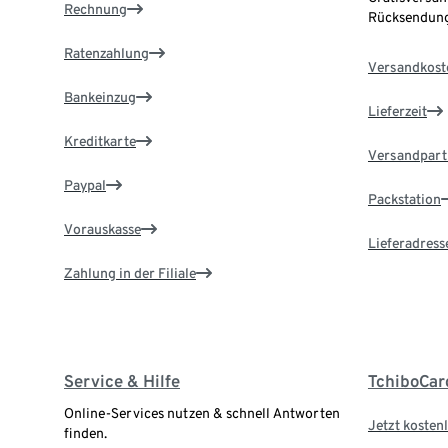
Rechnung
Rücksendung
Ratenzahlung
Versandkost
Bankeinzug
Lieferzeit
Kreditkarte
Versandpart
Paypal
Packstation
Vorauskasse
Lieferadress
Zahlung in der Filiale
Service & Hilfe
TchiboCar
Online-Services nutzen & schnell Antworten
Jetzt kostenl
finden.