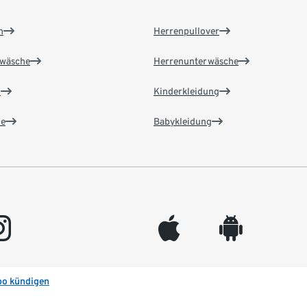
n
Herrenpullover
wäsche
Herrenunterwäsche
n
Kinderkleidung
e
Babykleidung
gram
appleinc
android
bo kündigen