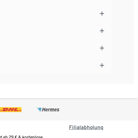
Filialabholung
d ab 29 € & kostenlose