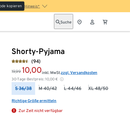
ode kopieren
Hinweis*
Suche
Shorty-Pyjama
(94)
10,00
19,99
inkl. MwSt.
zzgl. Versandkosten
30-Tage-Bestpreis:
10,00
€
S 36/38
M 40/42
L 44/46
XL 48/50
Richtige Größe ermitteln
Zur Zeit nicht verfügbar