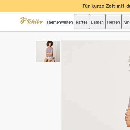
Für kurze Zeit mit d
Themenwelten
Kaffee
Damen
Herren
Kin