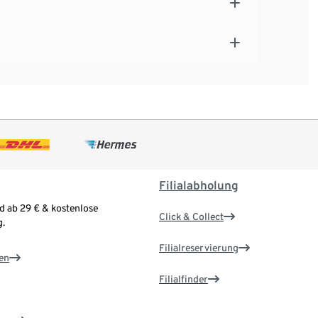
Filialabholung
d ab 29 € & kostenlose
Click & Collect
.
Filialreservierung
en
Filialfinder