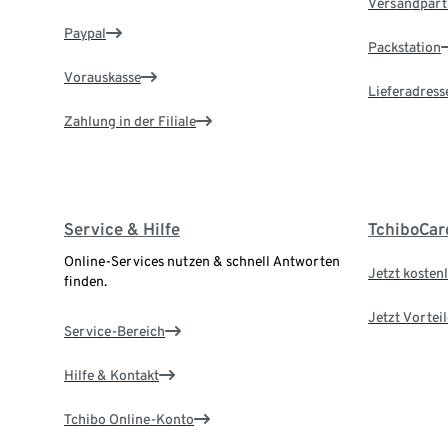
Versandpart
Paypal
Packstation
Vorauskasse
Lieferadress
Zahlung in der Filiale
Service & Hilfe
TchiboCar
Online-Services nutzen & schnell Antworten
Jetzt kostenl
finden.
Jetzt Vortei
Service-Bereich
Hilfe & Kontakt
Tchibo Online-Konto