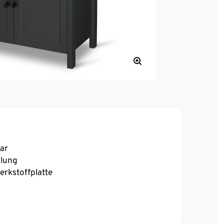
bar
ilung
rkstoffplatte
er Bremswirkung
eine Schublade mit seitlicher Führung, beide