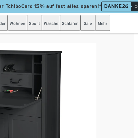
er TchiboCard 15% auf fast alles sparen!*
DANKE26
C
der
Wohnen
Sport
Wäsche
Schlafen
Sale
Mehr