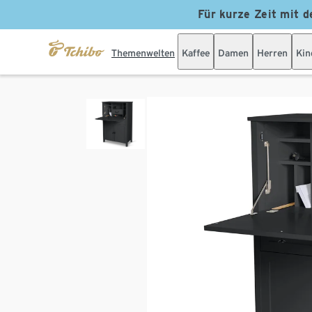
Für kurze Zeit mit d
Themenwelten
Kaffee
Damen
Herren
Kin