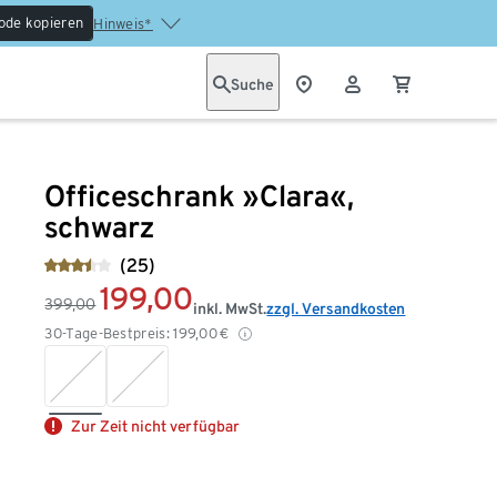
ode kopieren
Hinweis*
Suche
Officeschrank »Clara«,
schwarz
(25)
199,00
399,00
inkl. MwSt.
zzgl. Versandkosten
30-Tage-Bestpreis:
199,00
€
Zur Zeit nicht verfügbar