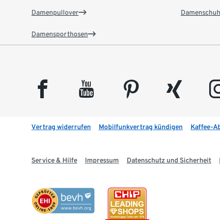
Damenpullover
Damenschuh
Damensporthosen
facebook
youtube
pinterest
xing
insta
Vertrag widerrufen
Mobilfunkvertrag kündigen
Kaffee-A
Service & Hilfe
Impressum
Datenschutz und Sicherheit