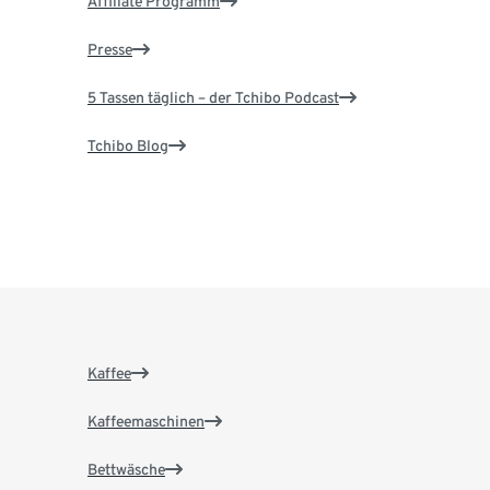
Affiliate Programm
Presse
5 Tassen täglich – der Tchibo Podcast
Tchibo Blog
Kaffee
Kaffeemaschinen
Bettwäsche