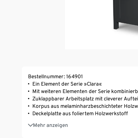
Bestellnummer: 164901
Ein Element der Serie »Clara«
Mit weiteren Elementen der Serie kombinier
Zuklappbarer Arbeitsplatz mit cleverer Aufte
Korpus aus melaminharzbeschichteter Holzwe
Deckelplatte aus foliertem Holzwerkstoff
Hochwertig gearbeitete, gerahmte Fronten
Mehr anzeigen
Klappe mit 2 Klappenhaltern mit einstellbar
Große Schublade mit Unterflur-Auszug und kl