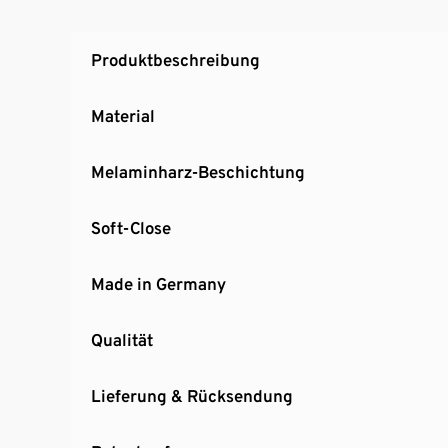
mit Teilauszug
Lautloses Schließen der Türen und großen 
Produktbeschreibung
Griffe aus pulverbeschichtetem Metall in mat
Inkl. Bodenschonern
Material
Inkl. Wandbefestigung für einen sicheren St
MADE IN GERMANY
Melaminharz-Beschichtung
Soft-Close
Made in Germany
Qualität
Lieferung & Rücksendung