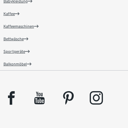
Babykleidung
Kaffee
Kaffeemaschinen
Bettwäsche
Sportgeräte
Balkonmöbel
facebook
youtube
pinterest
instagram