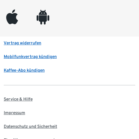
appleinc
android
Vertrag widerrufen
Mobilfunkvertrag kündigen
Kaffee-Abo kündigen
Service & Hilfe
Impressum
Datenschutz und Sicherheit