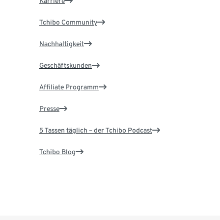
Karriere
Tchibo Community
Nachhaltigkeit
Geschäftskunden
Affiliate Programm
Presse
5 Tassen täglich – der Tchibo Podcast
Tchibo Blog