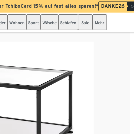
er TchiboCard 15% auf fast alles sparen!*
DANKE26
C
der
Wohnen
Sport
Wäsche
Schlafen
Sale
Mehr