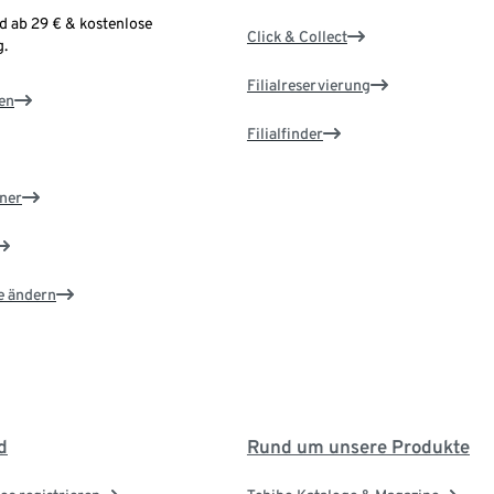
d ab 29 € & kostenlose
Click & Collect
.
Filialreservierung
en
Filialfinder
ner
e ändern
d
Rund um unsere Produkte