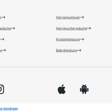
n
Herrenpullover
wäsche
Herrenunterwäsche
n
Kinderkleidung
e
Babykleidung
gram
appleinc
android
bo kündigen