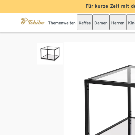
Für kurze Zeit mit d
Themenwelten
Kaffee
Damen
Herren
Kin