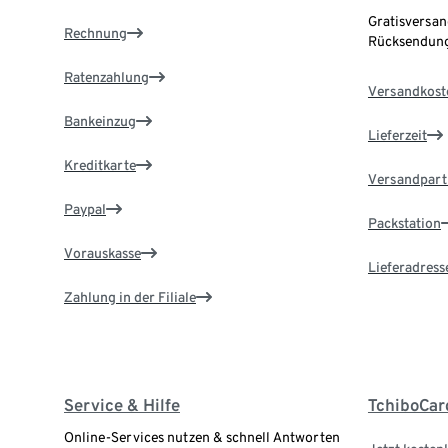
Gratisversan
Rechnung
Rücksendung
Ratenzahlung
Versandkost
Bankeinzug
Lieferzeit
Kreditkarte
Versandpart
Paypal
Packstation
Vorauskasse
Lieferadress
Zahlung in der Filiale
Service & Hilfe
TchiboCar
Online-Services nutzen & schnell Antworten