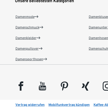
Unsere beliebtesten Kategorien
Damenmode
Damenbluse
Damenschmuck
Damenunter
Damenkleider
Damenhose
Damenpullover
Damenschuh
Damensporthosen
facebook
youtube
pinterest
xing
insta
Vertrag widerrufen
Mobilfunkvertrag kündigen
Kaffee-A