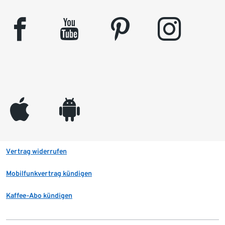
facebook
youtube
pinterest
instagram
appleinc
android
Vertrag widerrufen
Mobilfunkvertrag kündigen
Kaffee-Abo kündigen