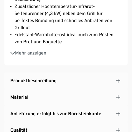
Zusätzlicher Hochtemperatur-Infrarot-
Seitenbrenner (4,3 kW) neben dem Grill für
perfektes Branding und schnelles Anbraten von
Grillgut
Edelstahl-Warmhalterost ideal auch zum Rösten
von Brot und Baguette
Inkl. Anschlussschlauch und Gasdruckregler
Mehr anzeigen
Seitliche Arbeitsflächen flexibel hoch- und
runterklappbar
Bequemer Platzwechsel durch 4 eingebaute Räder
(2 davon feststellbar)
Produktbeschreibung
Geeignet für den Betrieb mit Propan-/Butangas,
max. Gasflaschengröße Durchmesser 31 cm, Höhe
Material
49,5 cm, Gasflasche nicht im Lieferumfang
enthalten
Anlieferung erfolgt bis zur Bordsteinkante
Qualität