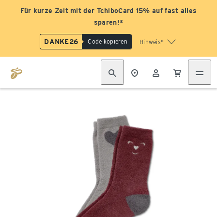
Für kurze Zeit mit der TchiboCard 15% auf fast alles
sparen!*
DANKE26
Code kopieren
Hinweis*