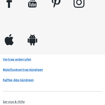
facebook
youtube
pinterest
instagram
appleinc
android
Vertrag widerrufen
Mobilfunkvertrag kündigen
Kaffee-Abo kündigen
Service & Hilfe