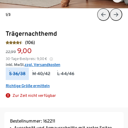
1/3
Trägernachthemd
(106)
9,00
22,99
30-Tage-Bestpreis:
9,00
€
inkl. MwSt.
zzgl. Versandkosten
S 36/38
M 40/42
L 44/46
Richtige Größe ermitteln
Zur Zeit nicht verfügbar
Bestellnummer: 162211
Ausschnitt und Armausschnitte mit zarter Spitze