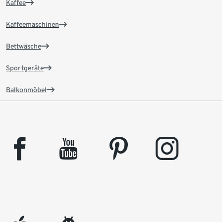
Kaffee
Kaffeemaschinen
Bettwäsche
Sportgeräte
Balkonmöbel
facebook
youtube
pinterest
instagram