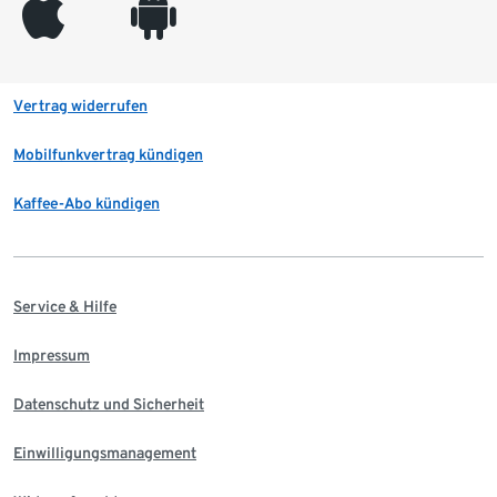
appleinc
android
Vertrag widerrufen
Mobilfunkvertrag kündigen
Kaffee-Abo kündigen
Service & Hilfe
Impressum
Datenschutz und Sicherheit
Einwilligungsmanagement