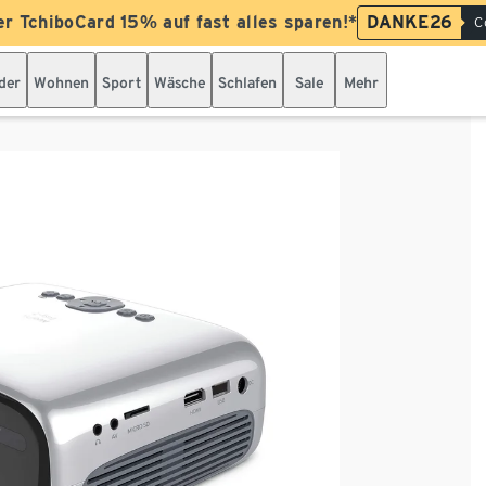
er TchiboCard 15% auf fast alles sparen!*
DANKE26
C
der
Wohnen
Sport
Wäsche
Schlafen
Sale
Mehr