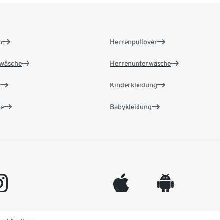
n
Herrenpullover
wäsche
Herrenunterwäsche
n
Kinderkleidung
e
Babykleidung
gram
appleinc
android