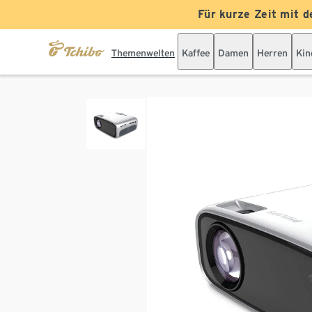
Für kurze Zeit mit d
Themenwelten
Kaffee
Damen
Herren
Kin