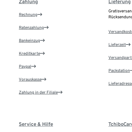
Zahlung
Lieferung
Gratisversan
Rechnung
Rücksendung
Ratenzahlung
Versandkost
Bankeinzug
Lieferzeit
Kreditkarte
Versandpart
Paypal
Packstation
Vorauskasse
Lieferadress
Zahlung in der Filiale
Service & Hilfe
TchiboCar