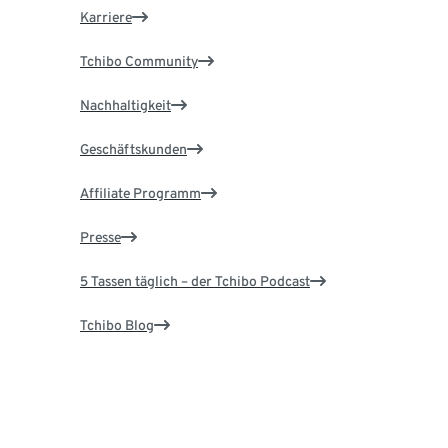
Karriere
Tchibo Community
Nachhaltigkeit
Geschäftskunden
Affiliate Programm
Presse
5 Tassen täglich – der Tchibo Podcast
Tchibo Blog