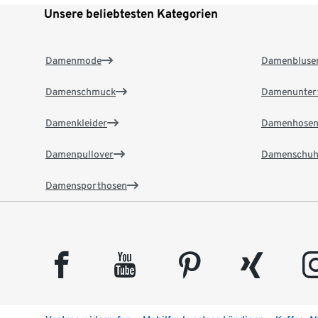
Unsere beliebtesten Kategorien
Damenmode
Damenbluse
Damenschmuck
Damenunter
Damenkleider
Damenhose
Damenpullover
Damenschuh
Damensporthosen
facebook
youtube
pinterest
xing
insta