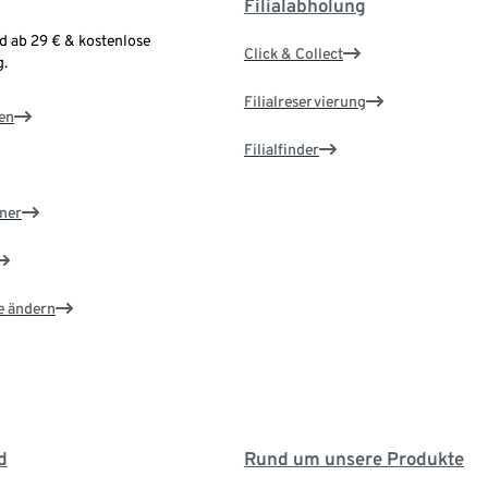
Filialabholung
d ab 29 € & kostenlose
Click & Collect
.
Filialreservierung
en
Filialfinder
ner
e ändern
d
Rund um unsere Produkte