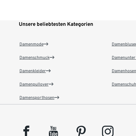
Unsere beliebtesten Kategorien
Damenmode
Damenbluse
Damenschmuck
Damenunter
Damenkleider
Damenhose
Damenpullover
Damenschuh
Damensporthosen
facebook
youtube
pinterest
instagram