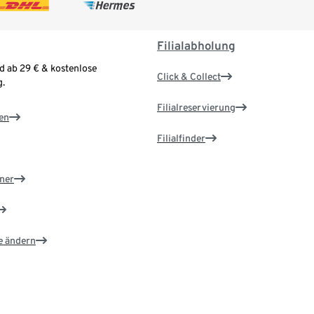
Filialabholung
d ab 29 € & kostenlose
Click & Collect
.
Filialreservierung
en
Filialfinder
ner
e ändern