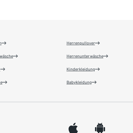
n
Herrenpullover
wäsche
Herrenunterwäsche
n
Kinderkleidung
e
Babykleidung
appleinc
android