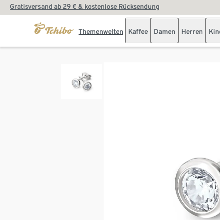
Gratisversand ab 29 € & kostenlose Rücksendung
Themenwelten
Kaffee
Damen
Herren
Kin