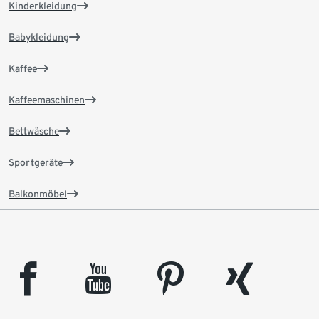
Kinderkleidung
Babykleidung
Kaffee
Kaffeemaschinen
Bettwäsche
Sportgeräte
Balkonmöbel
facebook
youtube
pinterest
xing