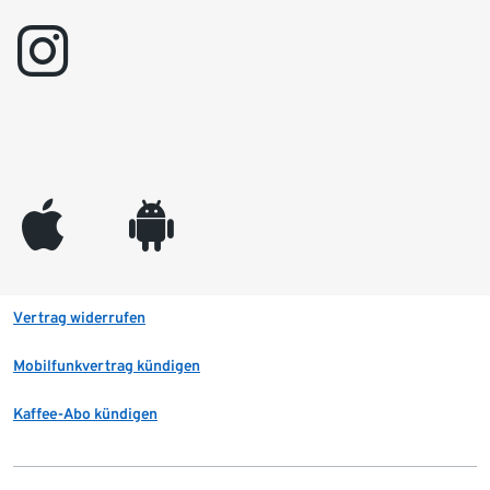
instagram
appleinc
android
Vertrag widerrufen
Mobilfunkvertrag kündigen
Kaffee-Abo kündigen