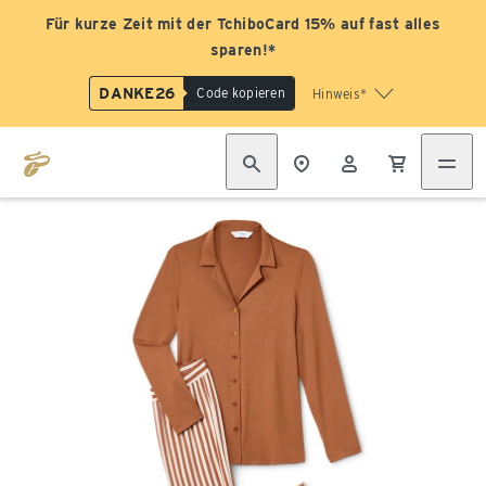
Für kurze Zeit mit der TchiboCard 15% auf fast alles
sparen!*
DANKE26
Code kopieren
Hinweis*