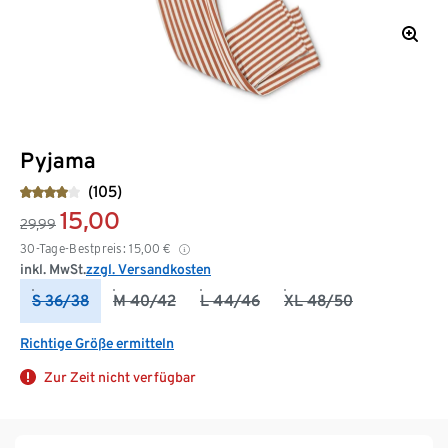
Pyjama
(105)
15,00
29,99
30-Tage-Bestpreis:
15,00
€
inkl. MwSt.
zzgl. Versandkosten
S 36/38
M 40/42
L 44/46
XL 48/50
Richtige Größe ermitteln
Zur Zeit nicht verfügbar